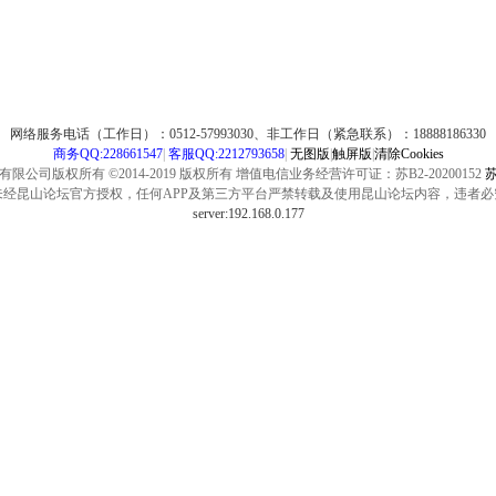
网络服务电话（工作日）：0512-57993030、非工作日（紧急联系）：18888186330
商务QQ:228661547
|
客服QQ:2212793658
|
无图版
|
触屏版
|
清除Cookies
公司版权所有 ©2014-2019 版权所有 增值电信业务经营许可证：苏B2-20200152
苏
未经昆山论坛官方授权，任何APP及第三方平台严禁转载及使用昆山论坛内容，违者必
server:192.168.0.177