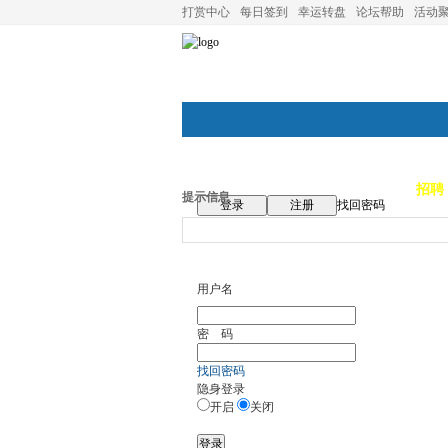
打赏中心
每日签到
幸运转盘
论坛帮助
活动
论坛首页
论坛导航
商家
招聘
提示信息
登录
注册
找回密码
用户名
密 码
找回密码
隐身登录
开启
关闭
登录