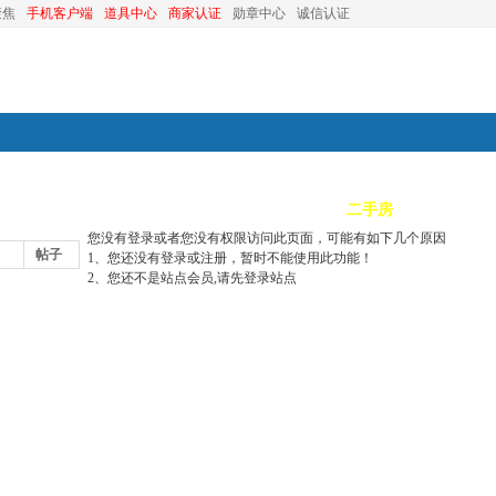
聚焦
手机客户端
道具中心
商家认证
勋章中心
诚信认证
装修
昆山优选
小红娘
分类信息
二手房
昆山视窗
您没有登录或者您没有权限访问此页面，可能有如下几个原因
帖子
1、您还没有登录或注册，暂时不能使用此功能！
2、您还不是站点会员,请先登录站点