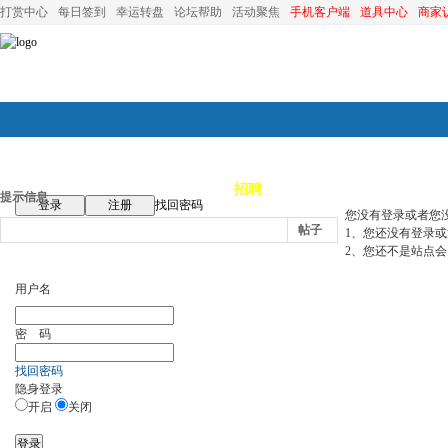
打赏中心
每日签到
幸运转盘
论坛帮助
活动聚焦
手机客户端
道具中心
商家
论坛首页
论坛导航
商家
招聘
装修
昆山优选
小
提示信息
登录
注册
找回密码
您没有登录或者您
帖子
1、您还没有登录
2、您还不是站点会
用户名
密 码
找回密码
隐身登录
开启
关闭
登录