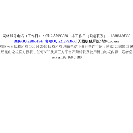
网络服务电话（工作日）：0512-57993030、非工作日（紧急联系）：18888186330
商务QQ:228661547
|
客服QQ:2212793658
|
无图版
|
触屏版
|
清除Cookies
公司版权所有 ©2014-2019 版权所有 增值电信业务经营许可证：苏B2-20200152
苏
未经昆山论坛官方授权，任何APP及第三方平台严禁转载及使用昆山论坛内容，违者必
server:192.168.0.180