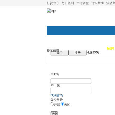
打赏中心
每日签到
幸运转盘
论坛帮助
活动
论坛首页
论坛导航
商家
招聘
提示信息
登录
注册
找回密码
用户名
密 码
找回密码
隐身登录
开启
关闭
登录