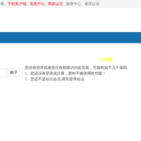
聚焦
手机客户端
道具中心
商家认证
勋章中心
诚信认证
装修
昆山优选
小红娘
分类信息
二手房
昆山视窗
您没有登录或者您没有权限访问此页面，可能有如下几个原因
帖子
1、您还没有登录或注册，暂时不能使用此功能！
2、您还不是站点会员,请先登录站点