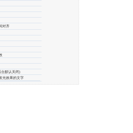
间对齐
特效
后台默认关闭)
发光效果的文字