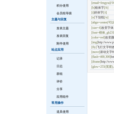
[email=fengyu@1
积分使用
[b]
粗体字
[/b]
[i]
斜体字
[/i]
会员组等级
[u]
下划线
[/u]
主题与回复
[align=center(
[size=4]
改变字体
发表主题
[font=
楷体_gb231
发表回复
[color=red]
改变
[img]
http://www.p
附件使用
[fly]
飞行文字特
站点应用
[move]
滚动文字
[flash=400,300]
ht
记录
[iframe]
http://ww
日志
[glow=255(宽度)
群组
评价
分享
应用组件
常用操作
道具使用