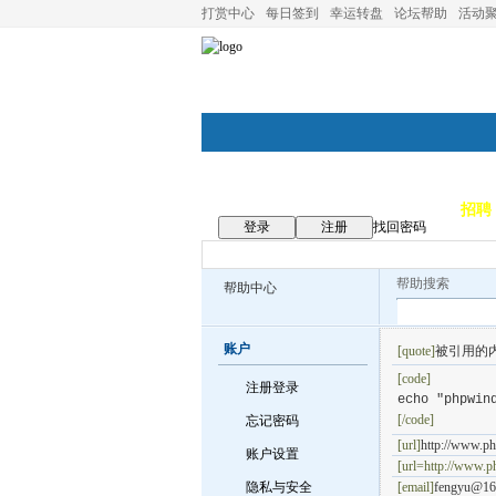
打赏中心
每日签到
幸运转盘
论坛帮助
活动
论坛首页
论坛导航
商家
招聘
登录
注册
找回密码
帮助搜索
帮助中心
账户
[quote]
被引用的
[code]
注册登录
echo "phpwi
[/code]
忘记密码
[url]
http://www.ph
账户设置
[url=http://www.p
隐私与安全
[email]
fengyu@16