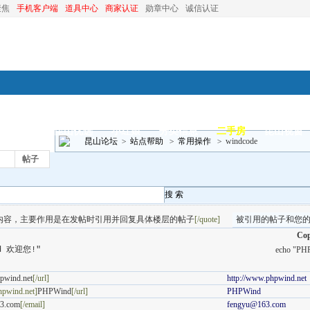
聚焦
手机客户端
道具中心
商家认证
勋章中心
诚信认证
装修
昆山优选
小红娘
分类信息
二手房
昆山视窗
昆山论坛
>
站点帮助
>
常用操作
>
windcode
帖子
搜 索
内容，主要作用是在发帖时引用并回复具体楼层的帖子
[/quote]
被引用的帖子和您
Cop
nd 欢迎您!"
echo "P
pwind.net
[/url]
http://www.phpwind.net
hpwind.net]
PHPWind
[/url]
PHPWind
3.com
[/email]
fengyu@163.com