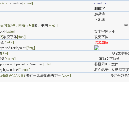
63.com]
email me
[/email]
email me
粗体字
斜体字
下划线
可以是向左left，向右right)]
位于中间
[/align]
中
大小
[/size]
改变字体大小
2
]
改变字体
[/font]
改变字体
颜色
[/color]
改变颜色
hpwind.net/logo.gif
[/img]
效
[/fly]
飞行文字
特效
[/move]
滚动文字特效
tp://www.phpwind.net/wind.swf
[/flash]
将显示flash文件
w.phpwind.net
[/iframe]
将在帖子中粘贴网页(
,red(颜色),1(边界)]
要产生光晕效果的文字
[/glow]
要产生彩色