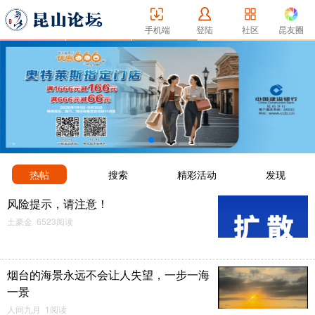
手机端
登陆
社区
昆友圈
热帖
搜索
精彩活动
发现
风险提示，请注意！
土豪金 6523阅读
烟台的海景永远不会让人失望，一步一海
一景
人间九月 1阅读