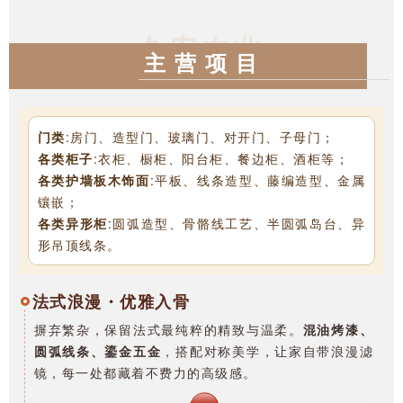
久安木业
主 营 项 目
门类
:房门、造型门、玻璃门、对开门、子母门；
各类柜子
:衣柜、橱柜、阳台柜、餐边柜、酒柜等；
各类护墙板木饰面
:平板、线条造型、藤编造型、金属
镶嵌；
各类异形柜
:圆弧造型、骨骼线工艺、半圆弧岛台、异
形吊顶线条。
法式浪漫・优雅入骨
摒弃繁杂，保留法式最纯粹的精致与温柔。
混油烤漆、
圆弧线条、鎏金五金
，搭配对称美学，让家自带浪漫滤
镜，每一处都藏着不费力的高级感。