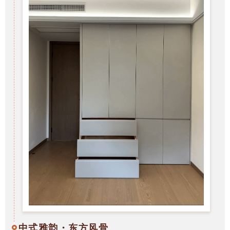
中式雅韵・东方风骨