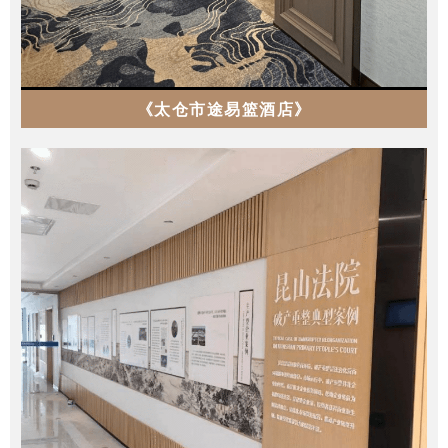
《太仓市途易篮酒店》