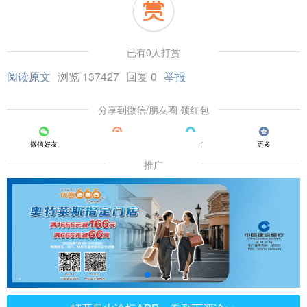
已有0人打赏
阅读原文
浏览 137427
回复 0
举报
分享到微信/朋友圈 领红包
微信好友
朋友圈
QQ好友
更多
推广