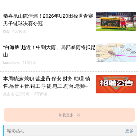
恭喜昆山陈佳炜！2026年U20田径世青赛
男子链球决赛夺冠
kstyl 407阅读
“白海豚”趋近！中到大雨、局部暴雨将抵昆
山
kumokaze 410阅读
本周精选:兼职.营业员.保安.财务.助理.销
售.品管主管.钳工.学徒.电工.前台.老师~
昆山论坛招聘网 1.3万阅读
加载更多
精彩活动
更多