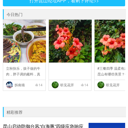
打开昆山论坛APP，看剩下评论>>
今日热门
立秋快乐，孩子做的牛
#三餐四季 温柔有趣
肉，胖子调的蘸料，真
昆山有哪些美景？#
..
拆南墙
14
听见花开
14
听见花开
精彩推荐
昆山启动防御台风“白海豚”四级应急响应