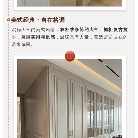
美式经典・自在格调
沉稳大气的美式风情，
衣柜线条简约大气、橱柜复古拉
手，兼顾实用与质感
，温暖又有力量，营造舒适自在的
居家氛围。