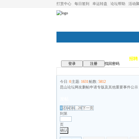
打赏中心
每日签到
幸运转盘
论坛帮助
活动
论坛首页
论坛导航
商家
招聘
登录
注册
找回密码
今日:
0
|
主题:
1631
|
帖数:
5812
昆山论坛网友删帖申请专版及其他重要事件公示
发帖
1
2
3
4
5
6
...28
下一页
到第
页
确认