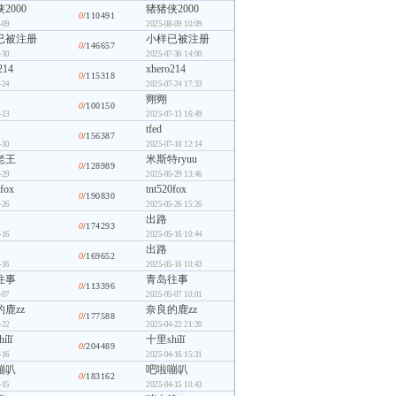
2000
猪猪侠2000
0
/110491
-09
2025-08-09 10:09
已被注册
小样已被注册
0
/146657
-30
2025-07-30 14:00
214
xhero214
0
/115318
-24
2025-07-24 17:33
翙翙
0
/100150
-13
2025-07-13 16:49
tfed
0
/156387
-10
2025-07-10 12:14
老王
米斯特ryuu
0
/128989
-29
2025-05-29 13:46
0fox
tnt520fox
0
/190830
-26
2025-05-26 15:26
出路
0
/174293
-16
2025-05-16 10:44
出路
0
/169652
-16
2025-05-16 10:43
往事
青岛往事
0
/113396
-07
2025-05-07 10:01
鹿zz
奈良的鹿zz
0
/177588
-22
2025-04-22 21:20
ílǐ
十里shílǐ
0
/204489
-16
2025-04-16 15:31
嘣叭
吧啦嘣叭
0
/183162
-15
2025-04-15 10:43