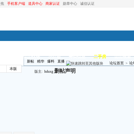
聚焦
手机客户端
道具中心
商家认证
勋章中心
诚信认证
装修
昆山优选
小红娘
分类信息
二手房
昆山视窗
新帖
精华
爆料
直播
论坛首页
>
论
本版
删帖声明
版主:
hduxg