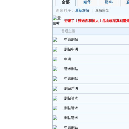
全部
精华
爆料
新窗
排序：
最新发帖
|
最后回复
夯爆了！赠送面积惊人！昆山临湖真别墅
普通主题
申请删帖
删帖申明
申请
请求删贴
申请删帖
删贴声明
删帖请求
删帖请求
删帖请求
申请删贴