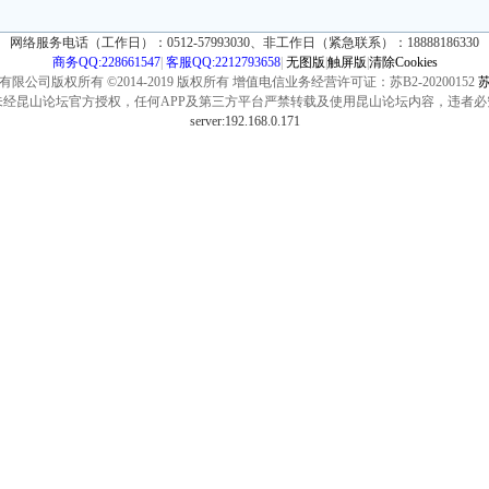
网络服务电话（工作日）：0512-57993030、非工作日（紧急联系）：18888186330
商务QQ:228661547
|
客服QQ:2212793658
|
无图版
|
触屏版
|
清除Cookies
公司版权所有 ©2014-2019 版权所有 增值电信业务经营许可证：苏B2-20200152
苏
未经昆山论坛官方授权，任何APP及第三方平台严禁转载及使用昆山论坛内容，违者必
server:192.168.0.171