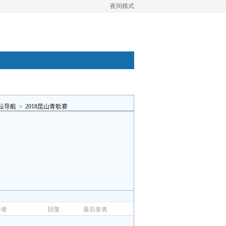
夜间模式
坛导航
>
2018昆山青歌赛
作者
回复
最后发表