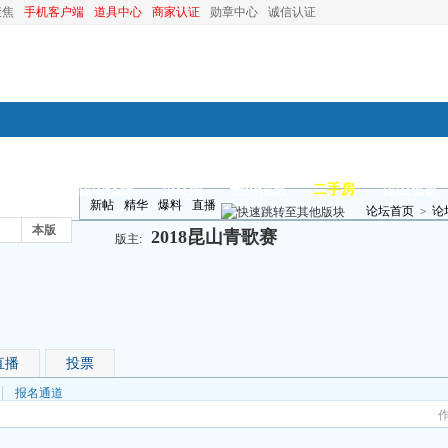
聚焦
手机客户端
道具中心
商家认证
勋章中心
诚信认证
装修
昆山优选
小红娘
分类信息
二手房
昆山视窗
新帖
精华
爆料
直播
论坛首页
>
论
本版
2018昆山青歌赛
版主:
直播
投票
报名通道