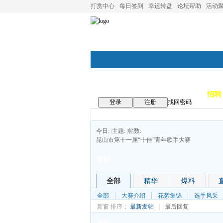
打赏中心
每日签到
幸运转盘
论坛帮助
活动
论坛首页
论坛导航
商家
招聘
登录
注册
找回密码
今日:
|
主题:
|
帖数:
昆山市第十一届“十佳”青年歌手大赛
发帖
全部
精华
爆料
全部
大赛介绍
花絮集锦
选手风采
新窗
排序：
最新发帖
|
最后回复
发帖