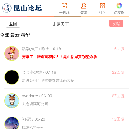
手机端
登陆
社区
昆友圈
发帖
返回
走遍天下
全部
最新
精华
活动推广 / 昨天 10:19
6回复
夯爆了！赠送面积惊人！昆山临湖真别墅炸场
金金必辉煌 / 07-16
22回复
走进苏州＊浒墅关秦馀江南大院
everlarry / 06-09
27回复
太仓塘滨河公园
初·恋 / 05-26
12回复
找露营搭子~