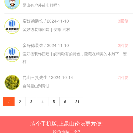
昆山有户外徒步群吗？
蛮好德装饰 / 2024-11-10
3回复
蛮好德装饰团建｜安徽·宏村
蛮好德装饰 / 2024-11-10
2回复
蛮好德装饰团建｜皖南独有的特色，隐藏在精美的木雕下｜宏
村
昆山三笑先生 / 2024-10-14
7回复
自驾昆山到青甘
1
2
3
4
5
6
31
装个手机版,上昆山论坛更方便!
给你也装一个?