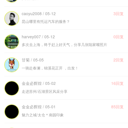
caoyu2008 / 05-12
3回复
昆山哪里有托运汽车的服务？
harvey007 / 05-12
0回复
多次去上海，终于赶上好天气，分享几张陆家嘴照片
甘菊 / 05-05
2回复
一骑赴春澜，锦溪花正开 ，出发！
金金必辉煌 / 05-02
16回复
走进苏州/石湖景区风采分享
金金必辉煌 / 05-01
85回复
魅力之城/太仓＊南园印象