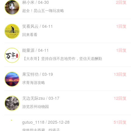
林小米 / 04-30
2回复
超全！昆山五一嗨玩攻略
笑看风云 / 04-11
1回复
回来看看
能量源 / 04-11
1回复
【大衣哥】坚持自强不息地劳作，坚信天道酬勤
果宝特功 / 03-19
13回复
求青海游攻略
无边无际zsu / 03-17
12回复
游览苏州动物园
gutuo_1118 / 2025-12-28
51回复
突然想去西藏 找搭子