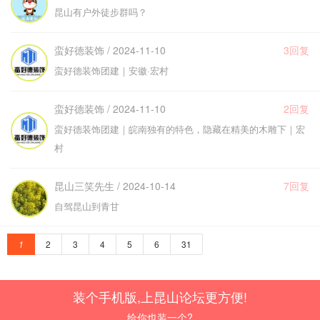
昆山有户外徒步群吗？
蛮好德装饰 / 2024-11-10
3回复
蛮好德装饰团建｜安徽·宏村
蛮好德装饰 / 2024-11-10
2回复
蛮好德装饰团建｜皖南独有的特色，隐藏在精美的木雕下｜宏
村
昆山三笑先生 / 2024-10-14
7回复
自驾昆山到青甘
1
2
3
4
5
6
31
装个手机版,上昆山论坛更方便!
给你也装一个?