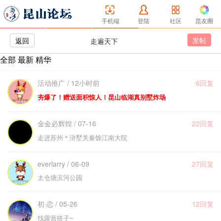
手机端
登陆
社区
昆友圈
发帖
返回
走遍天下
全部
最新
精华
活动推广 / 12小时前
6回复
夯爆了！赠送面积惊人！昆山临湖真别墅炸场
金金必辉煌 / 07-16
22回复
走进苏州＊浒墅关秦馀江南大院
everlarry / 06-09
27回复
太仓塘滨河公园
初·恋 / 05-26
12回复
找露营搭子~