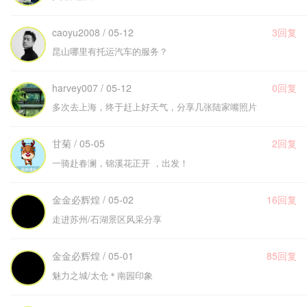
caoyu2008 / 05-12
3回复
昆山哪里有托运汽车的服务？
harvey007 / 05-12
0回复
多次去上海，终于赶上好天气，分享几张陆家嘴照片
甘菊 / 05-05
2回复
一骑赴春澜，锦溪花正开 ，出发！
金金必辉煌 / 05-02
16回复
走进苏州/石湖景区风采分享
金金必辉煌 / 05-01
85回复
魅力之城/太仓＊南园印象