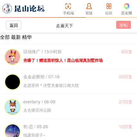
手机端
登陆
社区
昆友圈
发帖
返回
走遍天下
全部
最新
精华
活动推广 / 13小时前
6回复
夯爆了！赠送面积惊人！昆山临湖真别墅炸场
金金必辉煌 / 07-16
22回复
走进苏州＊浒墅关秦馀江南大院
everlarry / 06-09
27回复
太仓塘滨河公园
初·恋 / 05-26
12回复
找露营搭子~