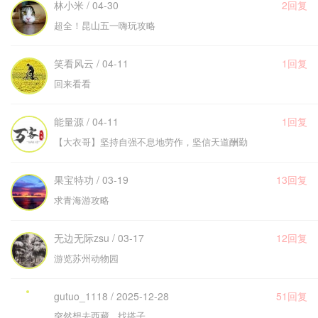
林小米 / 04-30
2回复
超全！昆山五一嗨玩攻略
笑看风云 / 04-11
1回复
回来看看
能量源 / 04-11
1回复
【大衣哥】坚持自强不息地劳作，坚信天道酬勤
果宝特功 / 03-19
13回复
求青海游攻略
无边无际zsu / 03-17
12回复
游览苏州动物园
gutuo_1118 / 2025-12-28
51回复
突然想去西藏 找搭子