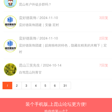
昆山有户外徒步群吗？
蛮好德装饰 / 2024-11-10
3回复
蛮好德装饰团建｜安徽·宏村
蛮好德装饰 / 2024-11-10
2回复
蛮好德装饰团建｜皖南独有的特色，隐藏在精美的木雕下｜宏
村
昆山三笑先生 / 2024-10-14
7回复
自驾昆山到青甘
1
2
3
4
5
6
31
装个手机版,上昆山论坛更方便!
给你也装一个?