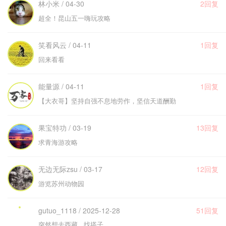
林小米 / 04-30
2回复
超全！昆山五一嗨玩攻略
笑看风云 / 04-11
1回复
回来看看
能量源 / 04-11
1回复
【大衣哥】坚持自强不息地劳作，坚信天道酬勤
果宝特功 / 03-19
13回复
求青海游攻略
无边无际zsu / 03-17
12回复
游览苏州动物园
gutuo_1118 / 2025-12-28
51回复
突然想去西藏 找搭子