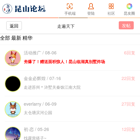
手机端
登陆
社区
昆友圈
发帖
返回
走遍天下
全部
最新
精华
活动推广 / 08-06
6回复
夯爆了！赠送面积惊人！昆山临湖真别墅炸场
金金必辉煌 / 07-16
22回复
走进苏州＊浒墅关秦馀江南大院
everlarry / 06-09
27回复
太仓塘滨河公园
初·恋 / 05-26
12回复
找露营搭子~