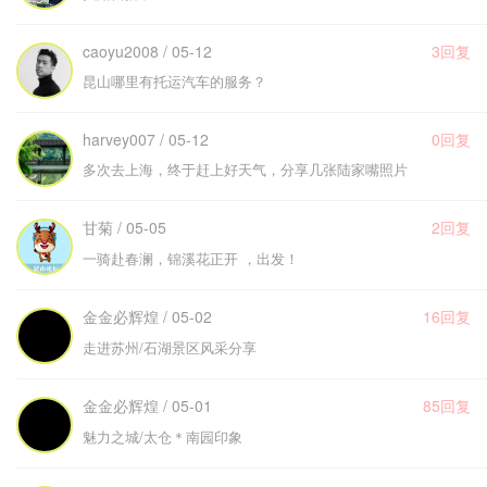
caoyu2008 / 05-12
3回复
昆山哪里有托运汽车的服务？
harvey007 / 05-12
0回复
多次去上海，终于赶上好天气，分享几张陆家嘴照片
甘菊 / 05-05
2回复
一骑赴春澜，锦溪花正开 ，出发！
金金必辉煌 / 05-02
16回复
走进苏州/石湖景区风采分享
金金必辉煌 / 05-01
85回复
魅力之城/太仓＊南园印象