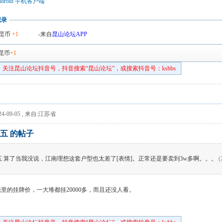
droid 手机客户端
记录
昆币
+1
-来自
昆山论坛APP
昆币
+1
关注昆山论坛抖音号，抖音搜索“昆山论坛”，或搜索抖音号：ksbbs
4-09-05
,
来自:江苏省
五 的帖子
五
:
算了当我没说，江南理想这套户型也太差了[表情]。正常还是要卖到3w多啊。。。
(
里的挂牌价，一大堆都挂20000多，而且还没人看。