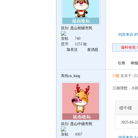
级别:
昆山初级市民
内容来自 iP
发帖
740
昆币
1253 枚
爆料有奖！
加关注
发消息
引用
举报
离线
cn_king
15楼
发表于: 202
江南理想，小
楼中楼
2025-04-22
级别:
昆山中级市民
发帖
4367
内容来自 An