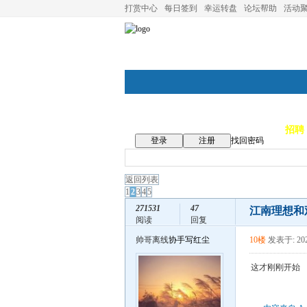
打赏中心
每日签到
幸运转盘
论坛帮助
活动
论坛首页
论坛导航
商家
招聘
登录
注册
找回密码
返回列表
1
2
3
4
5
271531
47
江南理想和
阅读
回复
帅哥离线
协手写红尘
10楼
发表于: 202
这才刚刚开始