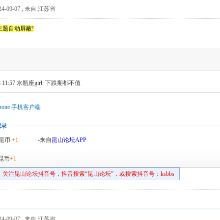
4-09-07
,
来自:江苏省
主题自动屏蔽!
 11:57
水瓶座girl: 下跌期都不值
hone 手机客户端
记录
昆币
+1
-来自
昆山论坛APP
昆币
+1
关注昆山论坛抖音号，抖音搜索“昆山论坛”，或搜索抖音号：ksbbs
4-09-07
,
来自:江苏省