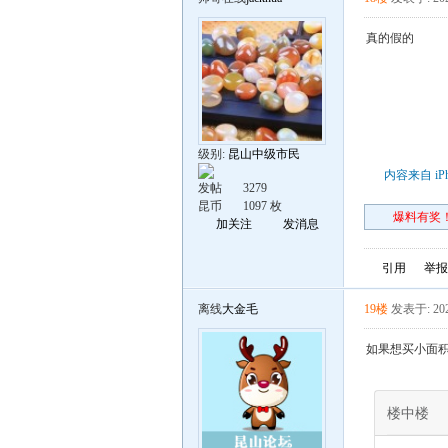
真的假的
级别:
昆山中级市民
内容来自 iP
发帖
3279
昆币
1097 枚
爆料有奖！
加关注
发消息
引用
举报
离线
大金毛
19楼
发表于: 202
如果想买小面
楼中楼