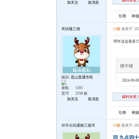
爆料有奖！
加关注
发消息
引用
举报
离线
嘎三胡
12楼
发表于: 202
明年这边最多15
楼中楼
级别:
昆山普通市民
2024-09-09
发帖
1501
昆币
2558 枚
爆料有奖！
加关注
发消息
引用
举报
帅哥在线
溪南三道河
13楼
发表于: 202
回 九点四十