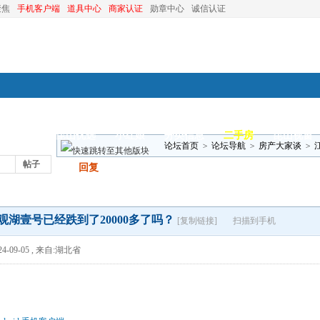
聚焦
手机客户端
道具中心
商家认证
勋章中心
诚信认证
装修
昆山优选
小红娘
分类信息
二手房
昆山视窗
论坛首页
>
论坛导航
>
房产大家谈
>
帖子
发帖
回复
观湖壹号已经跌到了20000多了吗？
[复制链接]
扫描到手机
4-09-05
,
来自:湖北省