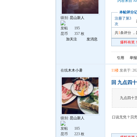
内容来自 An
本帖评分
级别:
昆山新人
注册了第3
次
发帖
195
共
1
条评分
，
昆币
357 枚
加关注
发消息
爆料有奖！
引用
举报
在线
木木小暑
11楼
发表于: 202
回 九点四十
九点四十
口说无凭？贝壳
级别:
昆山新人
发帖
105
昆币
223 枚