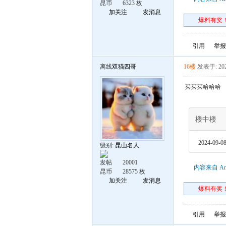
昆币
6323 枚
加关注
发消息
爆料有奖！
引用
举报
离线
双猫四哥
16楼
发表于: 202
买买买哈哈哈
楼中楼
2024-09-08
级别:
昆山名人
发帖
20001
内容来自 An
昆币
28575 枚
加关注
发消息
爆料有奖！
引用
举报