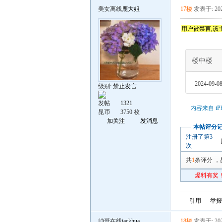
美女离线
鹿大姐
17楼
发表于: 202
用户被禁言,该
楼中楼
2024-09-08
级别:
禁止发言
发帖
1321
内容来自 iP
昆币
3750 枚
加关注
发消息
本帖评分
注册了第3
次
共
1
条评分
，
爆料有奖！
引用
举报
帅哥在线
jackhua
18楼
发表于: 202