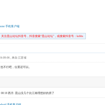
hone 手机客户端
关注昆山论坛抖音号，抖音搜索“昆山论坛”，或搜索抖音号：ksbbs
4-09-06
,
来自:江苏省
区也不行吧，位置还可以。
 08:18
西月: 昆山没几个比江南理想好的房了
droid 手机客户端