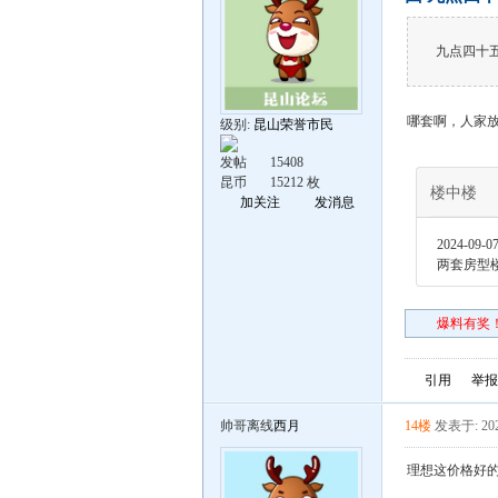
九点四十
哪套啊，人家
级别:
昆山荣誉市民
发帖
15408
昆币
15212 枚
楼中楼
加关注
发消息
2024-09-07
两套房型
爆料有奖！
引用
举报
帅哥离线
西月
14楼
发表于: 202
理想这价格好