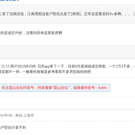
五
:
算了当我没说，江南理想这套户型也太差了[表情]。正常还是要卖到3w多啊。。。
(
放的是成交均价，没看到具体是那套房啊
 21:13
用户2022083588: 贝壳app查了一下，目前8月观湖就成交两套...一个2万3
楼层都不一样...一般看价格都是参考看差不多房型面积的吧
关注昆山论坛抖音号，抖音搜索“昆山论坛”，或搜索抖音号：ksbbs
4-09-06
,
来自:上海市
的户型估计拿不到