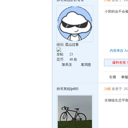
帅哥离线
轩轩哥哥
23楼
发表于: 202
小胆的会不会
级别:
昆山过客
内容来自 An
发帖
23
昆币
48 枚
爆料有奖！
加关注
发消息
引用
举报
帅哥离线
ljr693
24楼
发表于: 202
生物链生态平