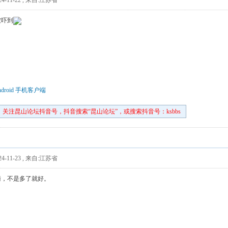
4-11-22
,
来自:江苏省
被吓到
droid 手机客户端
关注昆山论坛抖音号，抖音搜索“昆山论坛”，或搜索抖音号：ksbbs
4-11-23
,
来自:江苏省
衡，不是多了就好。