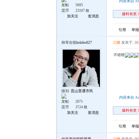
内容来自 An
发帖
5695
昆币
23107 枚
爆料有奖！
加关注
发消息
引用
举报
帅哥在线
helubo027
22楼
发表于: 202
不错呀
级别:
昆山普通市民
内容来自 An
发帖
2071
昆币
3724 枚
爆料有奖！
加关注
发消息
引用
举报