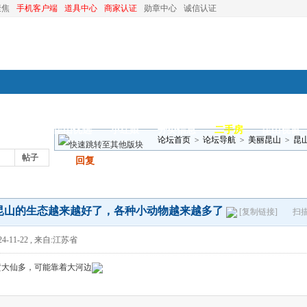
聚焦
手机客户端
道具中心
商家认证
勋章中心
诚信认证
装修
昆山优选
小红娘
分类信息
二手房
昆山视窗
论坛首页
>
论坛导航
>
美丽昆山
>
昆
帖子
发帖
回复
昆山的生态越来越好了，各种小动物越来越多了
[复制链接]
扫
4-11-22
,
来自:江苏省
黄大仙多，可能靠着大河边