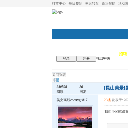
打赏中心
每日签到
幸运转盘
论坛帮助
活动
论坛首页
论坛导航
商家
招聘
登录
注册
找回密码
返回列表
1
2
3
240508
26
[昆山美景]
阅读
回复
美女离线
cherrygu817
20楼
发表于: 202
我们小区蛇跟