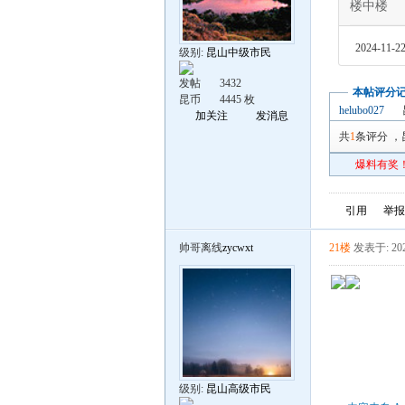
楼中楼
2024-11-22
级别:
昆山中级市民
发帖
3432
本帖评分
昆币
4445 枚
helubo027
加关注
发消息
共
1
条评分
，
爆料有奖！
引用
举报
帅哥离线
zycwxt
21楼
发表于: 202
级别:
昆山高级市民