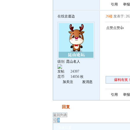
引用
举报
在线
古道边
26楼
发表于: 202
点赞点赞👍
级别:
昆山名人
发帖
24397
昆币
14056 枚
爆料有奖！
加关注
发消息
引用
举报
发帖
回复
返回列表
1
2
3
快速回复