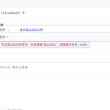
 14:43
helubo027: 牛
记录
昆币
+1
-来自
昆山论坛APP
昆币
+1
关注昆山论坛抖音号，抖音搜索“昆山论坛”，或搜索抖音号：ksbbs
4-11-22
,
来自:江苏省