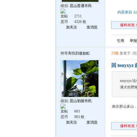
级别:
昆山普通市民
内容来自 An
发帖
2711
昆币
4326 枚
爆料有奖！
加关注
发消息
引用
举报
帅哥离线
归途如虹
25楼
发表于: 202
回 tonyxy
tonyxyz
:
论
满大街野猪[
级别:
昆山初级市民
南京那么多山
发帖
603
昆币
963 枚
加关注
发消息
爆料有奖！