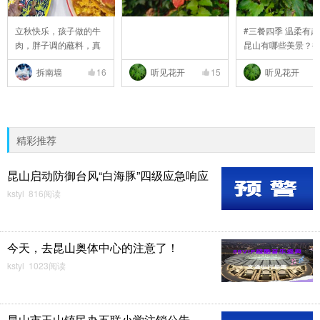
立秋快乐，孩子做的牛
#三餐四季 温柔有趣
肉，胖子调的蘸料，真
昆山有哪些美景？#
..
拆南墙
16
听见花开
15
听见花开
精彩推荐
昆山启动防御台风“白海豚”四级应急响应
kstyl 816阅读
今天，去昆山奥体中心的注意了！
kstyl 1023阅读
昆山市玉山镇民办五联小学注销公告