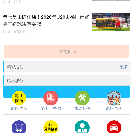
kstyl 1阅读
恭喜昆山陈佳炜！2026年U20田径世青赛
男子链球决赛夺冠
kstyl 407阅读
加载更多
精彩活动
更多
论坛服务
论坛优选
昆山二手房
我要装修
论坛亲子