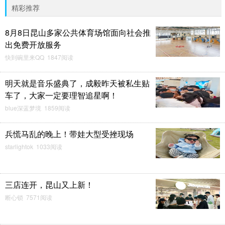
精彩推荐
8月8日昆山多家公共体育场馆面向社会推
出免费开放服务
快到碗里来QQ 1847阅读
明天就是音乐盛典了，成毅昨天被私生贴
车了，大家一定要理智追星啊！
blue深蓝梦境 1859阅读
兵慌马乱的晚上！带娃大型受挫现场
starlightok 1033阅读
三店连开，昆山又上新！
断心锁 7571阅读