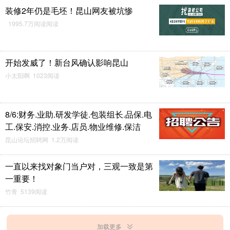
装修2年仍是毛坯！昆山网友被坑惨
1995.7万阅读阅读
开始发威了！新台风确认影响昆山
小太阳啊 1023阅读
8/6:财务.业助.研发学徒.包装组长.品保.电
工.保安.消控.业务.店员.物业维修.保洁
昆山论坛招聘网 1.2万阅读
一直以来找对象门当户对，三观一致是第
一重要！
竹青 5139阅读
加载更多