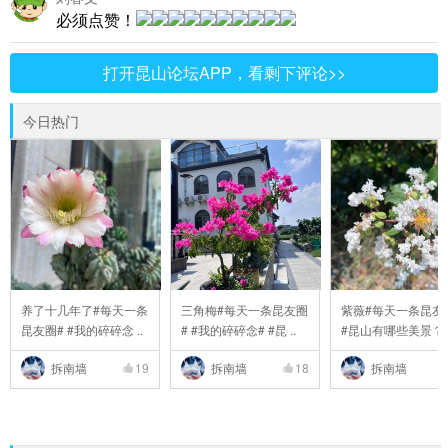
必须点赞！
打开昆山论坛APP，看剩下评论>>
今日热门
养了十几年了#每天一条
三角梅#每天一条昆友圈
紫薇#每天一条昆友
昆友圈# #我的碎碎念 ..
# #我的碎碎念# #昆 ..
#昆山有哪些美景？# 
拆南墙
19
拆南墙
18
拆南墙