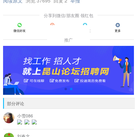
阅读原文
浏览 37695
回复 2
举报
分享到微信/朋友圈 领红包
微信好友
朋友圈
QQ好友
更多
推广
部分评论
小雪086
刘春文