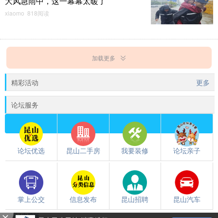
大风急雨中，这一幕幕太暖了
xiaomo 818阅读
加载更多
精彩活动
更多
论坛服务
论坛优选
昆山二手房
我要装修
论坛亲子
掌上公交
信息发布
昆山招聘
昆山汽车
触屏版
/
电脑版