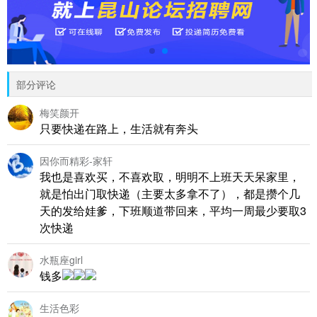
部分评论
梅笑颜开
只要快递在路上，生活就有奔头
因你而精彩-家轩
我也是喜欢买，不喜欢取，明明不上班天天呆家里，
就是怕出门取快递（主要太多拿不了），都是攒个几
天的发给娃爹，下班顺道带回来，平均一周最少要取3
次快递
水瓶座girl
钱多
生活色彩