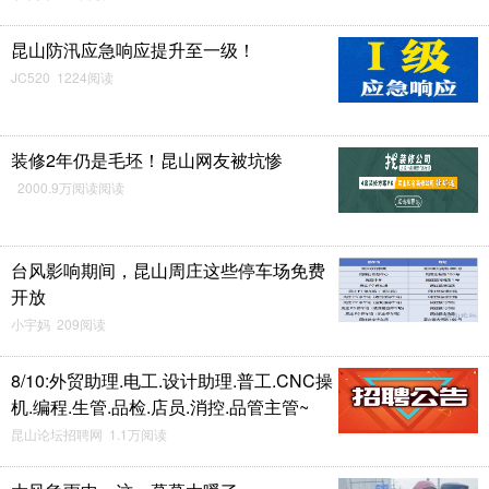
昆山防汛应急响应提升至一级！
JC520 1224阅读
装修2年仍是毛坯！昆山网友被坑惨
2000.9万阅读阅读
台风影响期间，昆山周庄这些停车场免费
开放
小宇妈 209阅读
8/10:外贸助理.电工.设计助理.普工.CNC操
机.编程.生管.品检.店员.消控.品管主管~
昆山论坛招聘网 1.1万阅读