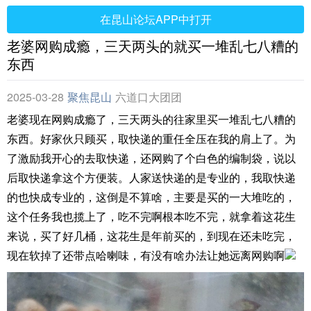
在昆山论坛APP中打开
老婆网购成瘾，三天两头的就买一堆乱七八糟的
东西
2025-03-28
聚焦昆山
六道口大团团
老婆现在网购成瘾了，三天两头的往家里买一堆乱七八糟的
东西。好家伙只顾买，取快递的重任全压在我的肩上了。为
了激励我开心的去取快递，还网购了个白色的编制袋，说以
后取快递拿这个方便装。人家送快递的是专业的，我取快递
的也快成专业的，这倒是不算啥，主要是买的一大堆吃的，
这个任务我也揽上了，吃不完啊根本吃不完，就拿着这花生
来说，买了好几桶，这花生是年前买的，到现在还未吃完，
现在软掉了还带点哈喇味，有没有啥办法让她远离网购啊