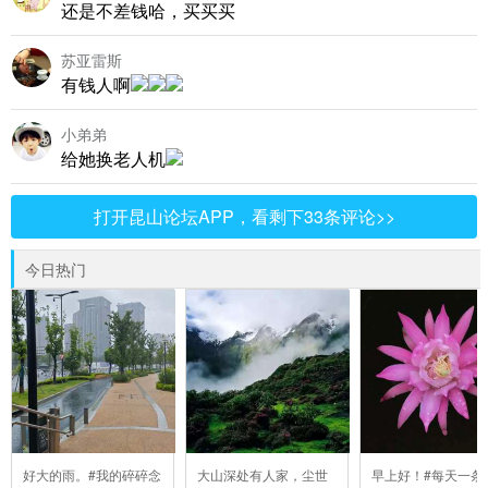
还是不差钱哈，买买买
苏亚雷斯
有钱人啊
小弟弟
给她换老人机
打开昆山论坛APP，看剩下33条评论>>
今日热门
好大的雨。#我的碎碎念
大山深处有人家，尘世
早上好！#每天一条