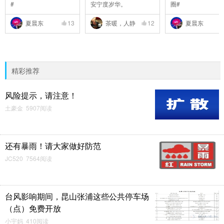
#
安宁度岁华。
圈#
夏晨东
13
茶暖，人静
12
夏晨东
精彩推荐
风险提示，请注意！
土豪金 5907阅读
还有暴雨！请大家做好防范
JC520 7564阅读
台风影响期间，昆山张浦这些公共停车场
（点）免费开放
小宇妈 410阅读