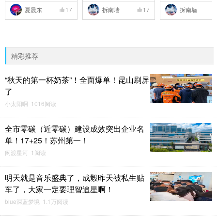
..
夏晨东
17
拆南墙
17
拆南墙
精彩推荐
“秋天的第一杯奶茶”！全面爆单！昆山刷屏
了
小太阳啊 1016阅读
全市零碳（近零碳）建设成效突出企业名
单！17+25！苏州第一！
闲渡星河 1阅读
明天就是音乐盛典了，成毅昨天被私生贴
车了，大家一定要理智追星啊！
blue深蓝梦境 1.1万阅读