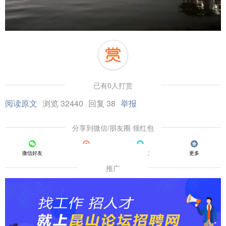
已有0人打赏
阅读原文
浏览 32440
回复 38
举报
分享到微信/朋友圈 领红包
微信好友
朋友圈
QQ好友
更多
推广