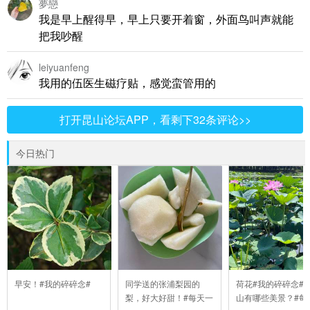
夢戀
我是早上醒得早，早上只要开着窗，外面鸟叫声就能
把我吵醒
leiyuanfeng
我用的伍医生磁疗贴，感觉蛮管用的
打开昆山论坛APP，看剩下32条评论>>
今日热门
早安！#我的碎碎念#
同学送的张浦梨园的
荷花#我的碎碎念##
梨，好大好甜！#每天一
山有哪些美景？#每#6