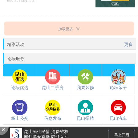
1996.2万阅读阅读
加载更多
精彩活动
更多
论坛服务
论坛优选
昆山二手房
我要装修
论坛亲子
掌上公交
信息发布
昆山招聘
昆山汽车
触屏版
/
电脑版
都翻到这儿了，就下载个昆山论坛APP吧~~
昆山民生民情 消费维权
马上开启
网红美女直播 同城交友