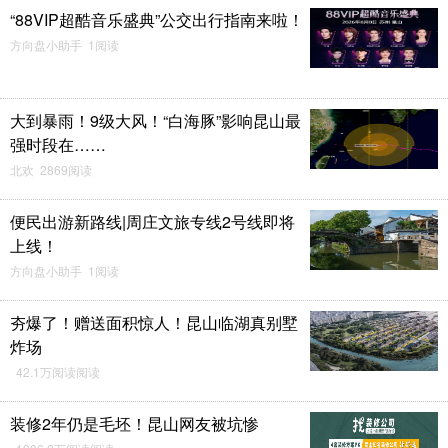
“88VIP超酷音乐盛典”公交出行指南来啦！
方向盘小助手 1阅读
大到暴雨！9级大风！“白海豚”影响昆山最
强时段在……
北欢 2869阅读
便民出游新路线|周庄文旅专线2号线即将
上线！
方向盘小助手 1阅读
夯爆了！赠送面积惊人！昆山临湖真别墅
炸场
42.1万阅读阅读
装修2年仍是毛坯！昆山网友被坑惨