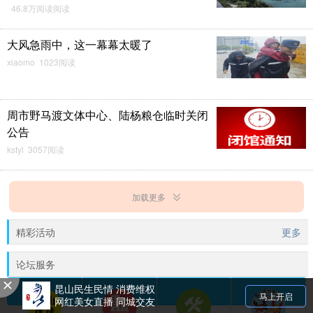
46.8万阅读阅读
大风急雨中，这一幕幕太暖了
xiaomo 1023阅读
周市野马渡文体中心、陆杨粮仓临时关闭
公告
kstyl 3057阅读
加载更多
精彩活动
更多
论坛服务
昆山民生民情 消费维权
马上开启
网红美女直播 同城交友