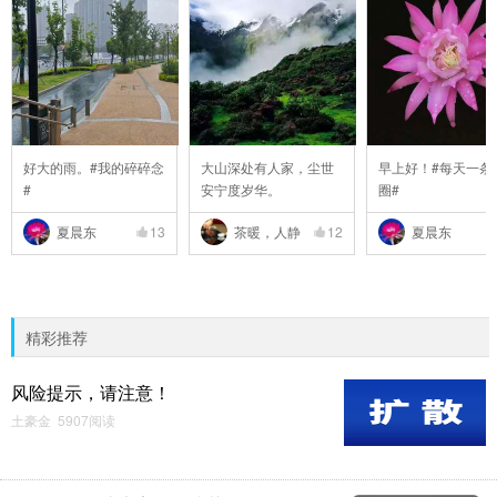
好大的雨。#我的碎碎念
大山深处有人家，尘世
早上好！#每天一条
#
安宁度岁华。
圈#
夏晨东
13
茶暖，人静
12
夏晨东
精彩推荐
风险提示，请注意！
土豪金 5907阅读