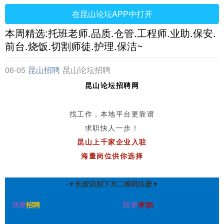
在昆山论坛APP中打开
本周精选:托班老师.品质.仓管.工程师.业助.保安.
前台.烧饭.切割师徒.护理.保洁~
06-05
昆山招聘
昆山论坛招聘
网
昆山论坛招聘网
找工作，本地平台更靠谱
求职快人一步！
昆山上千家企业入驻
海量岗位供你选择
-▼长按识别下方二维码注册▼
我要
招聘
我要
求职