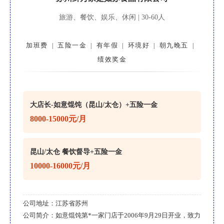
旅游、餐饮、娱乐、休闲 | 30-60人
加班费
五险一金
有年假
环境好
朝九晚五
|
|
|
|
|
绩效奖金
大店长-如意馄饨（昆山/太仓）+五险一金
8000-15000元/月
昆山/太仓 餐饮督导+五险一金
10000-16000元/月
公司地址：
江苏省苏州
公司简介：
如意馄饨第*一家门店于2006年9月29日开业，致力