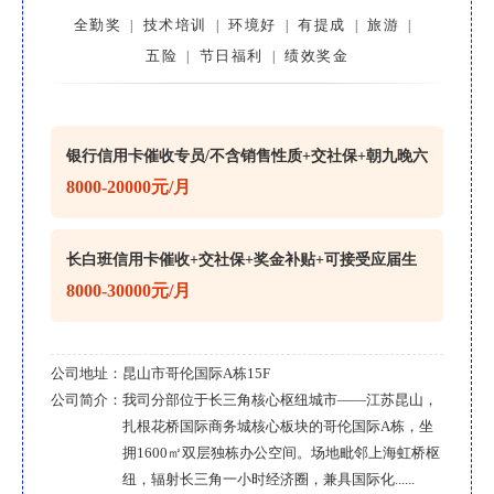
全勤奖
技术培训
环境好
有提成
旅游
|
|
|
|
|
五险
节日福利
绩效奖金
|
|
银行信用卡催收专员/不含销售性质+交社保+朝九晚六
8000-20000元/月
长白班信用卡催收+交社保+奖金补贴+可接受应届生
8000-30000元/月
公司地址：
昆山市哥伦国际A栋15F
公司简介：
我司分部位于长三角核心枢纽城市——江苏昆山，
扎根花桥国际商务城核心板块的哥伦国际A栋，坐
拥1600㎡双层独栋办公空间。场地毗邻上海虹桥枢
纽，辐射长三角一小时经济圈，兼具国际化......