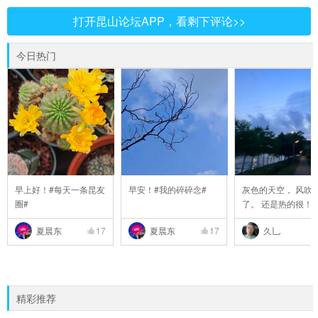
打开昆山论坛APP，看剩下评论>>
今日热门
早上好！#每天一条昆友
早安！#我的碎碎念#
灰色的天空， 风吹
圈#
了。 还是热的很！
夏晨东
17
夏晨东
17
久乚
精彩推荐