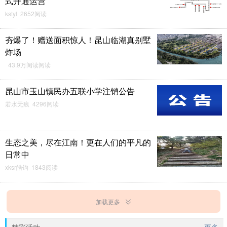
式开通运营
kstyl 2652阅读
夯爆了！赠送面积惊人！昆山临湖真别墅
炸场
43.9万阅读阅读
昆山市玉山镇民办五联小学注销公告
若水无痕 4296阅读
生态之美，尽在江南！更在人们的平凡的
日常中
xksr皓钧 1843阅读
加载更多
精彩活动
更多