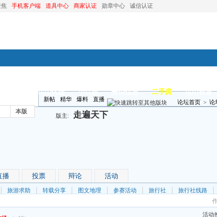
聚焦
手机客户端
道具中心
商家认证
勋章中心
诚信认证
装修
昆山优选
小红娘
分类信息
二手房
昆山视窗
新帖
精华
爆料
直播
论坛首页
>
论
本版
走遍天下
版主:
直播
投票
辩论
活动
旅游求助
转载分享
图文地理
参赛活动
旅行社
旅行社线路
活动