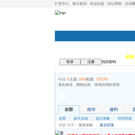
打赏中心
每日签到
幸运转盘
论坛帮助
活动
论坛首页
论坛导航
商家
招聘
登录
注册
找回密码
今日:
0
|
主题:
1858
|
帖数:
1287201
喜欢旅游、拥抱自然、体现自我的请进
发帖
全部
精华
爆料
全部
谈天说地
游记攻略
结伴同游
新窗
排序：
最新发帖
|
最后回复