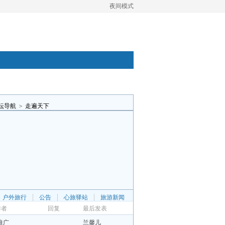
夜间模式
坛导航
>
走遍天下
户外旅行
公告
心旅驿站
旅游新闻
作者
回复
最后发表
推广
兰馨儿