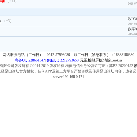
炸场
（+13）
2026-07
数字城
（+3）
2024-04
数字城
2024-04
网络服务电话（工作日）：0512-57993030、非工作日（紧急联系）：18888186330
商务QQ:228661547
|
客服QQ:2212793658
|
无图版
|
触屏版
|
清除Cookies
公司版权所有 ©2014-2019 版权所有 增值电信业务经营许可证：苏B2-20200152
苏
未经昆山论坛官方授权，任何APP及第三方平台严禁转载及使用昆山论坛内容，违者必
server:192.168.0.171