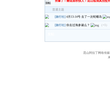
夯爆了！赠送面积惊人！昆山临湖真别墅
普通主题
[旅行社]
4月13-14号 去了一次蛇蟠岛
[旅行社]
你去过海参崴么？
（+1）
发帖
昆山阿拉丁网络传媒有限