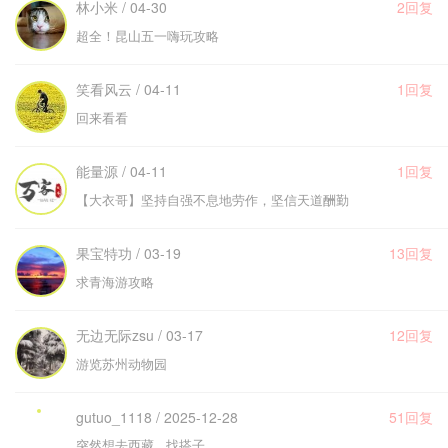
林小米 / 04-30
2回复
超全！昆山五一嗨玩攻略
笑看风云 / 04-11
1回复
回来看看
能量源 / 04-11
1回复
【大衣哥】坚持自强不息地劳作，坚信天道酬勤
果宝特功 / 03-19
13回复
求青海游攻略
无边无际zsu / 03-17
12回复
游览苏州动物园
gutuo_1118 / 2025-12-28
51回复
突然想去西藏 找搭子