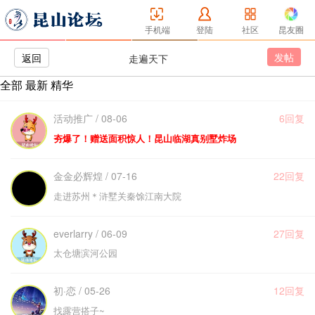
手机端
登陆
社区
昆友圈
发帖
返回
走遍天下
全部
最新
精华
活动推广 / 08-06
6回复
夯爆了！赠送面积惊人！昆山临湖真别墅炸场
金金必辉煌 / 07-16
22回复
走进苏州＊浒墅关秦馀江南大院
everlarry / 06-09
27回复
太仓塘滨河公园
初·恋 / 05-26
12回复
找露营搭子~