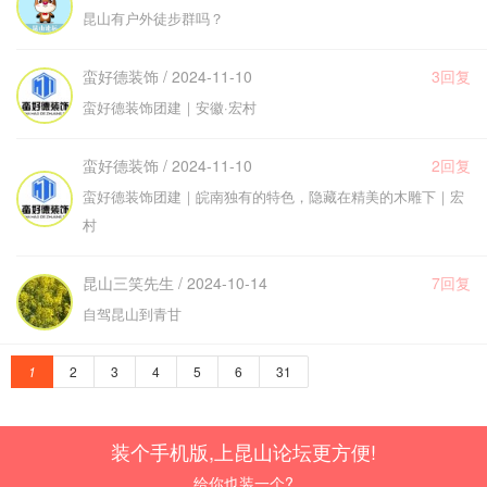
昆山有户外徒步群吗？
蛮好德装饰 / 2024-11-10
3回复
蛮好德装饰团建｜安徽·宏村
蛮好德装饰 / 2024-11-10
2回复
蛮好德装饰团建｜皖南独有的特色，隐藏在精美的木雕下｜宏
村
昆山三笑先生 / 2024-10-14
7回复
自驾昆山到青甘
1
2
3
4
5
6
31
装个手机版,上昆山论坛更方便!
给你也装一个?