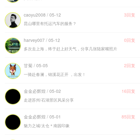
caoyu2008 / 05-12
3回复
昆山哪里有托运汽车的服务？
harvey007 / 05-12
0回复
多次去上海，终于赶上好天气，分享几张陆家嘴照片
甘菊 / 05-05
2回复
一骑赴春澜，锦溪花正开 ，出发！
金金必辉煌 / 05-02
16回复
走进苏州/石湖景区风采分享
金金必辉煌 / 05-01
85回复
魅力之城/太仓＊南园印象