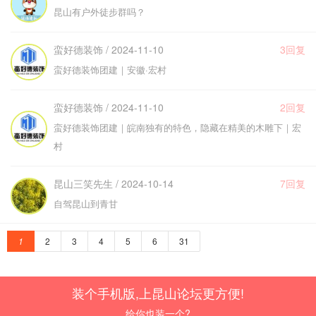
昆山有户外徒步群吗？
蛮好德装饰 / 2024-11-10
3回复
蛮好德装饰团建｜安徽·宏村
蛮好德装饰 / 2024-11-10
2回复
蛮好德装饰团建｜皖南独有的特色，隐藏在精美的木雕下｜宏
村
昆山三笑先生 / 2024-10-14
7回复
自驾昆山到青甘
1
2
3
4
5
6
31
装个手机版,上昆山论坛更方便!
给你也装一个?