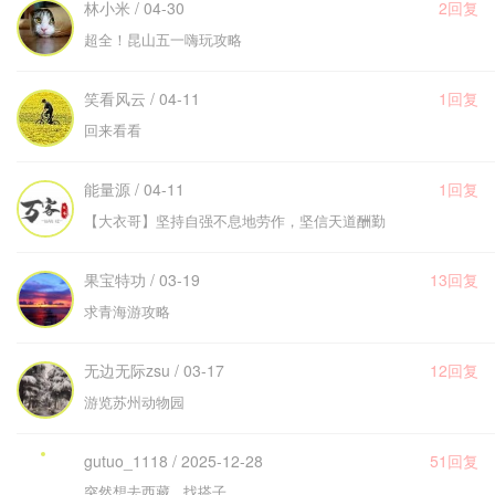
林小米 / 04-30
2回复
超全！昆山五一嗨玩攻略
笑看风云 / 04-11
1回复
回来看看
能量源 / 04-11
1回复
【大衣哥】坚持自强不息地劳作，坚信天道酬勤
果宝特功 / 03-19
13回复
求青海游攻略
无边无际zsu / 03-17
12回复
游览苏州动物园
gutuo_1118 / 2025-12-28
51回复
突然想去西藏 找搭子