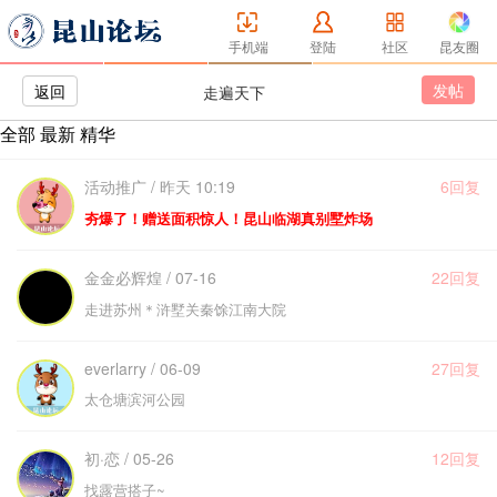
手机端
登陆
社区
昆友圈
发帖
返回
走遍天下
全部
最新
精华
活动推广 / 昨天 10:19
6回复
夯爆了！赠送面积惊人！昆山临湖真别墅炸场
金金必辉煌 / 07-16
22回复
走进苏州＊浒墅关秦馀江南大院
everlarry / 06-09
27回复
太仓塘滨河公园
初·恋 / 05-26
12回复
找露营搭子~