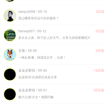
caoyu2008 / 05-12
3回复
昆山哪里有托运汽车的服务？
harvey007 / 05-12
0回复
多次去上海，终于赶上好天气，分享几张陆家嘴照片
甘菊 / 05-05
2回复
一骑赴春澜，锦溪花正开 ，出发！
金金必辉煌 / 05-02
16回复
走进苏州/石湖景区风采分享
金金必辉煌 / 05-01
85回复
魅力之城/太仓＊南园印象