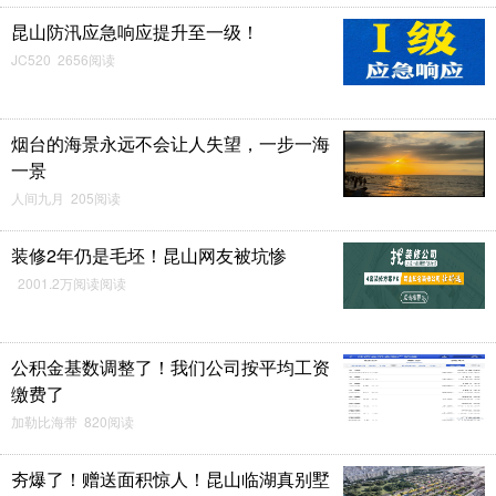
昆山防汛应急响应提升至一级！
JC520 2656阅读
烟台的海景永远不会让人失望，一步一海
一景
人间九月 205阅读
装修2年仍是毛坯！昆山网友被坑惨
2001.2万阅读阅读
公积金基数调整了！我们公司按平均工资
缴费了
加勒比海带 820阅读
夯爆了！赠送面积惊人！昆山临湖真别墅