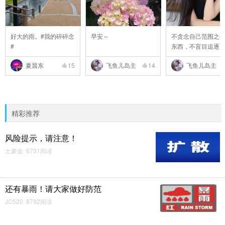
好大的雨。#我的碎碎念
早安～
不贪念自己范围之
#
东西，不盲目追逐
..
夏晨东
15
飞鱼儿岛主
14
飞鱼儿岛主
精彩推荐
风险提示，请注意！
土豪金 6731阅读
还有暴雨！请大家做好防范
JC520 8792阅读