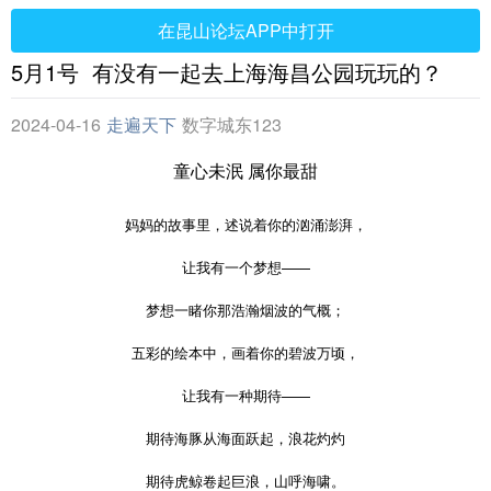
在昆山论坛APP中打开
5月1号 有没有一起去上海海昌公园玩玩的？
2024-04-16
走遍天下
数字城东123
童心未泯 属你最甜
妈妈的故事里，述说着你的汹涌澎湃，
让我有一个梦想——
梦想一睹你那浩瀚烟波的气概；
五彩的绘本中，画着你的碧波万顷，
让我有一种期待——
期待海豚从海面跃起，浪花灼灼
期待虎鲸卷起巨浪，山呼海啸。