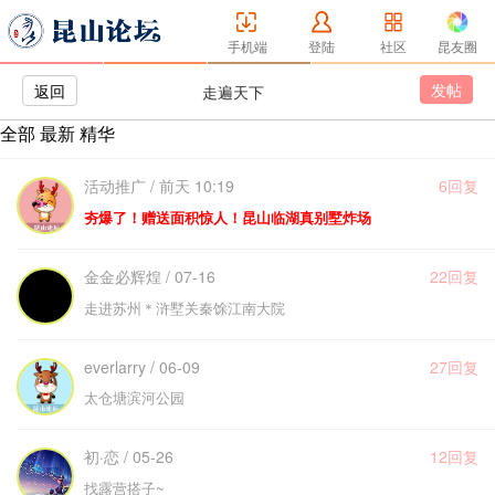
手机端
登陆
社区
昆友圈
发帖
返回
走遍天下
全部
最新
精华
活动推广 / 前天 10:19
6回复
夯爆了！赠送面积惊人！昆山临湖真别墅炸场
金金必辉煌 / 07-16
22回复
走进苏州＊浒墅关秦馀江南大院
everlarry / 06-09
27回复
太仓塘滨河公园
初·恋 / 05-26
12回复
找露营搭子~