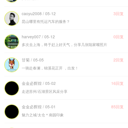
caoyu2008 / 05-12
3回复
昆山哪里有托运汽车的服务？
harvey007 / 05-12
0回复
多次去上海，终于赶上好天气，分享几张陆家嘴照片
甘菊 / 05-05
2回复
一骑赴春澜，锦溪花正开 ，出发！
金金必辉煌 / 05-02
16回复
走进苏州/石湖景区风采分享
金金必辉煌 / 05-01
85回复
魅力之城/太仓＊南园印象