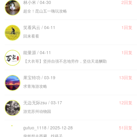
林小米 / 04-30
2回复
超全！昆山五一嗨玩攻略
笑看风云 / 04-11
1回复
回来看看
能量源 / 04-11
1回复
【大衣哥】坚持自强不息地劳作，坚信天道酬勤
果宝特功 / 03-19
13回复
求青海游攻略
无边无际zsu / 03-17
12回复
游览苏州动物园
gutuo_1118 / 2025-12-28
51回复
突然想去西藏 找搭子