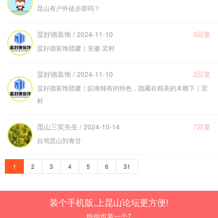
昆山有户外徒步群吗？
蛮好德装饰 / 2024-11-10
3回复
蛮好德装饰团建｜安徽·宏村
蛮好德装饰 / 2024-11-10
2回复
蛮好德装饰团建｜皖南独有的特色，隐藏在精美的木雕下｜宏
村
昆山三笑先生 / 2024-10-14
7回复
自驾昆山到青甘
1
2
3
4
5
6
31
装个手机版,上昆山论坛更方便!
给你也装一个?