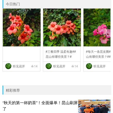
今日热门
#三餐四季 温柔有趣##
#每天一条昆友圈##
昆山有哪些美景？#
山有哪些美景？##
..
听见花开
14
听见花开
14
听见花开
精彩推荐
“秋天的第一杯奶茶”！全面爆单！昆山刷屏
了