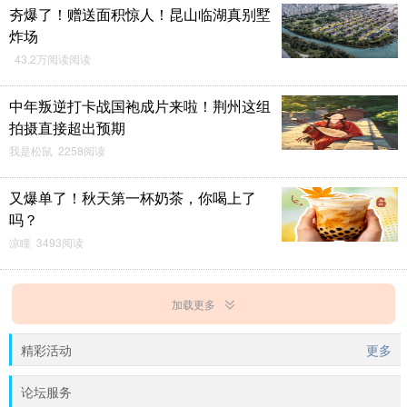
夯爆了！赠送面积惊人！昆山临湖真别墅
炸场
43.2万阅读阅读
中年叛逆打卡战国袍成片来啦！荆州这组
拍摄直接超出预期
我是松鼠 2258阅读
又爆单了！秋天第一杯奶茶，你喝上了
吗？
凉瞳 3493阅读
加载更多
精彩活动
更多
论坛服务