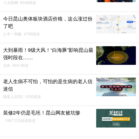
小太阳啊 6548阅读
今日昆山奥体板块酒店价格，这么涨过份
了吧
心中一阵酸 4706阅读
大到暴雨！9级大风！“白海豚”影响昆山最
强时段在……
北欢 9441阅读
老人生病不可怕，可怕的是生病的老人信
迷信
喵星人2022 1030阅读
装修2年仍是毛坯！昆山网友被坑惨
1997.3万阅读阅读