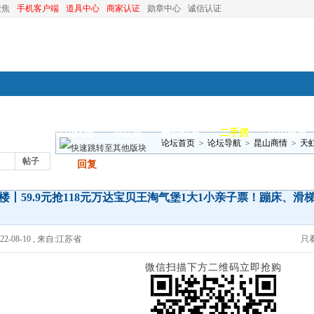
聚焦
手机客户端
道具中心
商家认证
勋章中心
诚信认证
装修
昆山优选
小红娘
分类信息
二手房
昆山视窗
论坛首页
>
论坛导航
>
昆山商情
>
天虹
帖子
发帖
回复
子票！蹦床、滑 ..
楼丨59.9元抢118元万达宝贝王淘气堡1大1小亲子票！蹦床、滑梯.
2-08-10
,
来自:江苏省
只
微信扫描下方二维码立即抢购