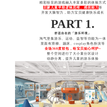
精彩纷呈的游戏融入丰富多彩的体验方式
启蒙儿童早期逻辑思维、感统能力
等
开发大脑智力，助力宝贝健康快乐成长
PART 1.
舒适自在的「游乐环境」
淘气堡集游乐、运动、益智等功能为一体
里面有滑梯、蹦床、cosplay角色扮演等
全场360度软包，给宝贝贴心呵护~
整个空间进行了大小童分区设计
动静分离，提升儿童的游乐体验