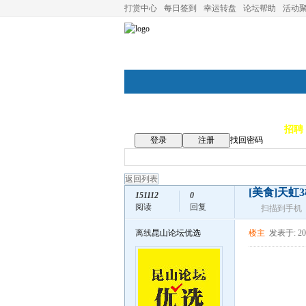
打赏中心
每日签到
幸运转盘
论坛帮助
活动
论坛首页
论坛导航
商家
招聘
登录
注册
找回密码
返回列表
[美食]
天虹3
151112
0
阅读
回复
扫描到手机
离线
昆山论坛优选
楼主
发表于: 202