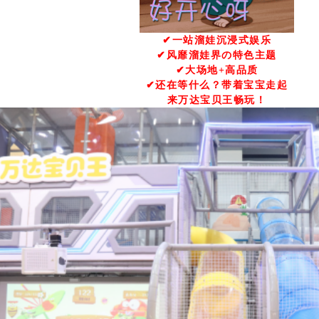
✔一站溜娃沉浸式娱乐
✔风靡溜娃界の特色主题
✔大场地+高品质
✔还在等什么？带着宝宝走起
来万达宝贝王畅玩！