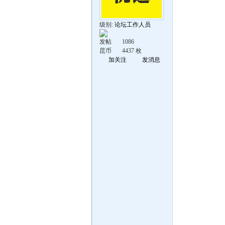
级别:
论坛工作人员
发帖
1086
昆币
4437 枚
加关注
发消息