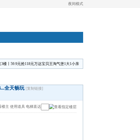
夜间模式
3楼丨59.9元抢118元万达宝贝王淘气堡1大1小亲
..全天畅玩
[复制链接]
看楼主
使用道具
电梯直达