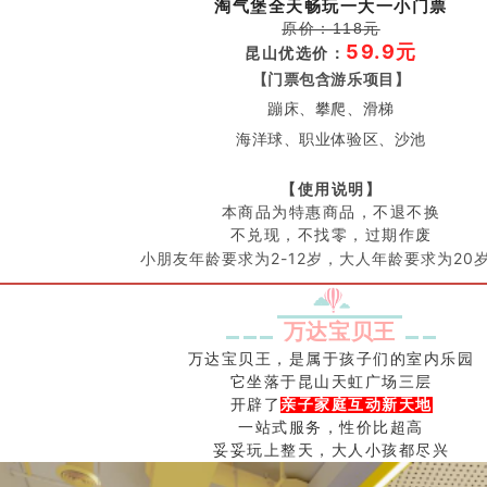
淘气堡全天畅玩一大一小门票
原价：118元
59.9
元
昆山优选价
：
【门票包含游乐项目】
蹦床、攀爬、滑梯
海洋球、职业体验区、沙池
【使用说明】
本商品为特惠商品，不退不换
不兑现，不找零，过期作废
小朋友年龄要求为2-12岁，大人年龄要求为20
万达宝贝王
万达宝贝王，是属于孩子们的室内乐园
它坐落于昆山天虹广场三层
开辟了
亲子家庭互动新天地
一站式服务，性价比超高
妥妥玩上整天，大人小孩都尽兴