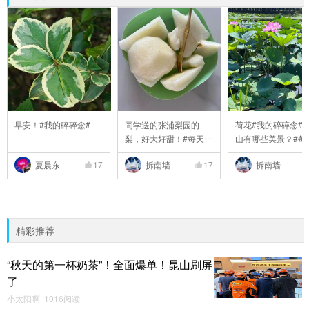
早安！#我的碎碎念#
同学送的张浦梨园的
荷花#我的碎碎念##
梨，好大好甜！#每天一
山有哪些美景？#每#6
..
夏晨东
17
拆南墙
17
拆南墙
精彩推荐
“秋天的第一杯奶茶”！全面爆单！昆山刷屏
了
小太阳啊 1016阅读