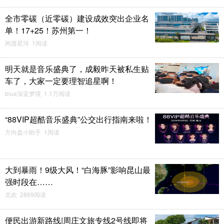
全市零碳（近零碳）建设成效突出企业名
单！17+25！苏州第一！
闲渡星河 1阅读
明天就是音乐盛典了，成毅昨天被私生贴
车了，大家一定要理智追星啊！
blue深蓝梦境 1.1万阅读
“88VIP超酷音乐盛典”公交出行指南来啦！
方向盘小助手 1阅读
大到暴雨！9级大风！“白海豚”影响昆山最
强时段在……
北欢 2869阅读
便民出游新路线|周庄文旅专线2号线即将