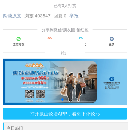
已有0人打赏
阅读原文
浏览 403547
回复 0
举报
分享到微信/朋友圈 领红包
微信好友
朋友圈
QQ好友
更多
推广
打开昆山论坛APP，看剩下评论>>
今日热门