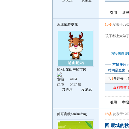
加关注
发消息
引用
举报
离线
灿若夏花
15楼
发表于: 202
孩子都上大学
内容来自 iP
本帖评分
级别:
昆山中级市民
时间是魔鬼
共
1
条评分
，
发帖
4164
昆币
5437 枚
爆料有奖！
加关注
发消息
引用
举报
帅哥离线
haizhuifeng
16楼
发表于: 202
回 鹿城的秋