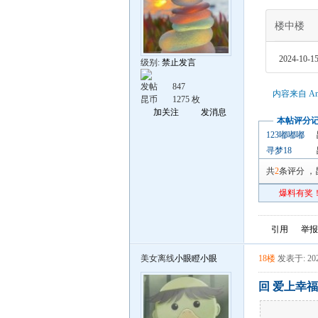
楼中楼
2024-10-15
级别:
禁止发言
发帖
847
内容来自 An
昆币
1275 枚
加关注
发消息
本帖评分
123嘟嘟嘟
寻梦18
共
2
条评分
，
爆料有奖！
引用
举报
美女离线
小眼瞪小眼
18楼
发表于: 202
回 爱上幸