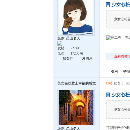
回 少女心松
少女心松
第二春，老
级别:
昆山名人
发帖
22741
昆币
17200 枚
爆料有奖！
加关注
发消息
引用
举报
美女在线
爱上幸福的感觉
11楼
发表于: 202
回 少女心松
少女心松
可能刚开始的
级别:
昆山名人