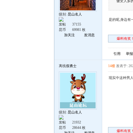
傻女人多
级别:
昆山名人
是的呢,身边有
发帖
37155
昆币
69981 枚
加关注
发消息
爆料有奖！
引用
举报
离线
假勇士
14楼
发表于: 202
现实中这种男
级别:
昆山名人
发帖
21932
昆币
28644 枚
爆料有奖！