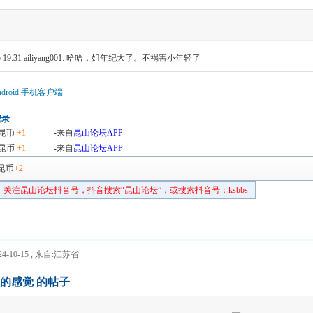
 19:31
ailiyang001: 哈哈，姐年纪大了。不祸害小年轻了
droid 手机客户端
记录
昆币
+1
-来自
昆山论坛APP
昆币
+1
-来自
昆山论坛APP
昆币
+2
关注昆山论坛抖音号，抖音搜索“昆山论坛”，或搜索抖音号：ksbbs
4-10-15
,
来自:江苏省
福的感觉 的帖子