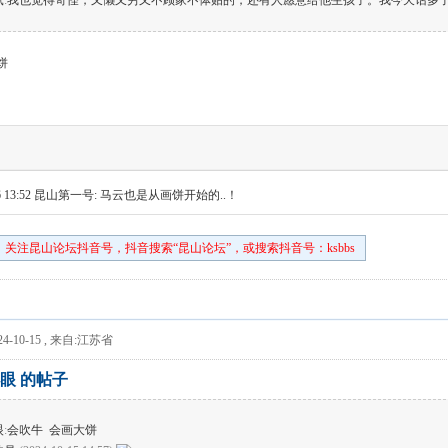
鼠
:
我也觉得奇怪，又懒又穷又不顾家不体贴的，还有人愿意给他生孩子。我今天话多了
饼
 13:52
昆山第一号: 马云也是从画饼开始的..！
关注昆山论坛抖音号，抖音搜索“昆山论坛”，或搜索抖音号：ksbbs
4-10-15
,
来自:江苏省
眼 的帖子
眼
:
会吹牛 会画大饼