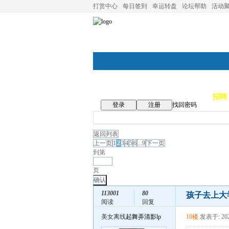
打赏中心
每日签到
幸运转盘
论坛帮助
活动
论坛首页
论坛导航
商家
招聘
登录
注册
找回密码
返回列表
上一页
1
2
3
4
5
6
...9
下一页
到第
页
确认
113001
80
孩子去上大
阅读
回复
美女离线
起舞弄清影lp
10楼
发表于: 202