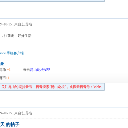
4-10-15
,
来自:江苏省
了，往前走，好好生活
hone 手机客户端
记录
昆币
+1
-来自
昆山论坛APP
昆币
+1
关注昆山论坛抖音号，抖音搜索“昆山论坛”，或搜索抖音号：ksbbs
4-10-15
,
来自:江苏省
天 的帖子