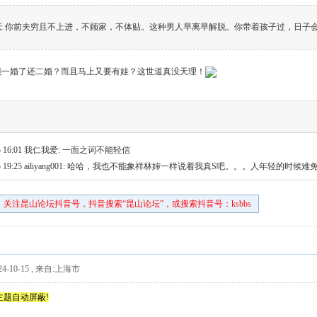
天
:
你前夫穷且不上进，不顾家，不体贴。这种男人早离早解脱。你带着孩子过，日子会
能一婚了还二婚？而且马上又要有娃？这世道真没天理！
 16:01
我仁我爱: 一面之词不能轻信
 19:25
ailiyang001: 哈哈，我也不能象祥林婶一样说着我真S吧。。。人年轻的时候
关注昆山论坛抖音号，抖音搜索“昆山论坛”，或搜索抖音号：ksbbs
4-10-15
,
来自:上海市
主题自动屏蔽!