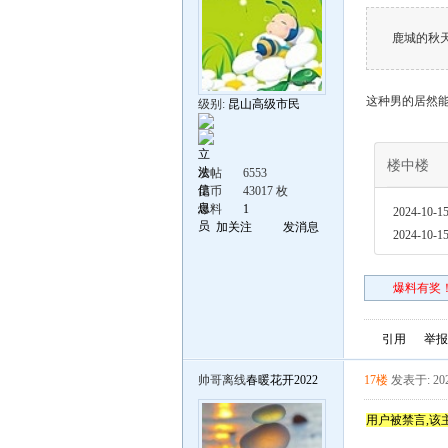
鹿城的秋
这种男的居然
级别:
昆山高级市民
楼中楼
发帖
6553
昆币
43017 枚
爆料
1
2024-10-15
加关注
发消息
2024-10-15
爆料有奖！
引用
举报
帅哥离线
春暖花开2022
17楼
发表于: 202
用户被禁言,该