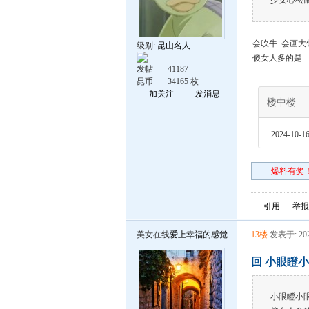
少女心松
会吹牛 会画大
级别:
昆山名人
傻女人多的是
发帖
41187
昆币
34165 枚
加关注
发消息
楼中楼
2024-10-16
爆料有奖！
引用
举报
美女在线
爱上幸福的感觉
13楼
发表于: 202
回 小眼瞪小
小眼瞪小