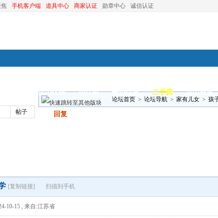
聚焦
手机客户端
道具中心
商家认证
勋章中心
诚信认证
装修
昆山优选
小红娘
分类信息
二手房
昆山视窗
论坛首页
>
论坛导航
>
家有儿女
>
孩
帖子
发帖
回复
学
[复制链接]
扫描到手机
4-10-15
,
来自:江苏省