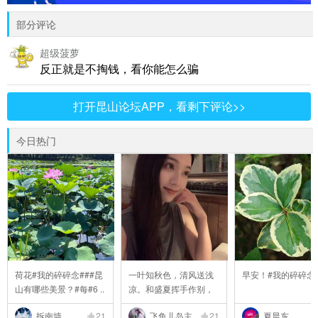
部分评论
超级菠萝
反正就是不掏钱，看你能怎么骗
打开昆山论坛APP，看剩下评论>>
今日热门
荷花#我的碎碎念###昆
一叶知秋色，清风送浅
早安！#我的碎碎念
山有哪些美景？#每#6 ..
凉。和盛夏挥手作别，
..
拆南墙
21
飞鱼儿岛主
21
夏晨东