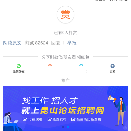
已有0人打赏
阅读原文
浏览 82624
回复 1
举报
分享到微信/朋友圈 领红包
微信好友
朋友圈
QQ好友
更多
推广