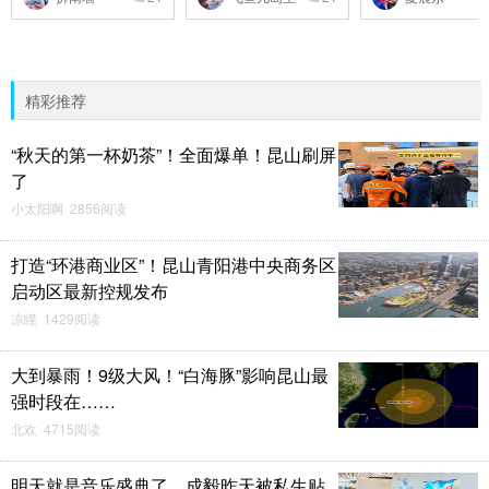
精彩推荐
“秋天的第一杯奶茶”！全面爆单！昆山刷屏
了
小太阳啊 2856阅读
打造“环港商业区”！昆山青阳港中央商务区
启动区最新控规发布
凉瞳 1429阅读
大到暴雨！9级大风！“白海豚”影响昆山最
强时段在……
北欢 4715阅读
明天就是音乐盛典了，成毅昨天被私生贴