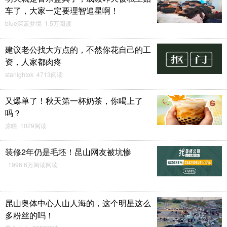
车了，大家一定要理智追星啊！
blue深蓝梦境 1.5万阅读
建议老公找大方点的，不然你花自己的工
资，人家都肉疼
starlightok 4713阅读
又爆单了！秋天第一杯奶茶，你喝上了
吗？
凉瞳 1029阅读
装修2年仍是毛坯！昆山网友被坑惨
1996.6万阅读阅读
昆山奥体中心人山人海的，这个明星这么
多粉丝的吗！