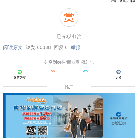
来源：尚美淀山湖
已有0人打赏
阅读原文
浏览 60388
回复 6
举报
分享到微信/朋友圈 领红包
微信好友
朋友圈
QQ好友
更多
推广