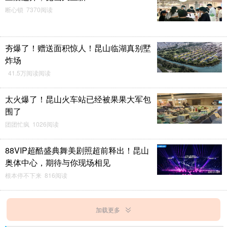
断心锁 7370阅读
夯爆了！赠送面积惊人！昆山临湖真别墅
炸场
41.5万阅读阅读
太火爆了！昆山火车站已经被果果大军包
围了
团团忙疯 1026阅读
88VIP超酷盛典舞美剧照超前释出！昆山
奥体中心，期待与你现场相见
根本停不下来 816阅读
加载更多