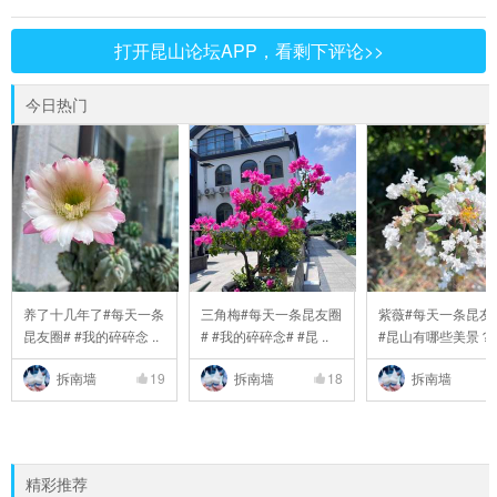
打开昆山论坛APP，看剩下评论>>
今日热门
养了十几年了#每天一条
三角梅#每天一条昆友圈
紫薇#每天一条昆友
昆友圈# #我的碎碎念 ..
# #我的碎碎念# #昆 ..
#昆山有哪些美景？# 
拆南墙
19
拆南墙
18
拆南墙
精彩推荐