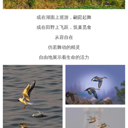
或在湖面上巡游，翩跹起舞
或在田野上飞跃，筑巢觅食
从容自在
仿若舞动的精灵
自由地展示着生命的活力