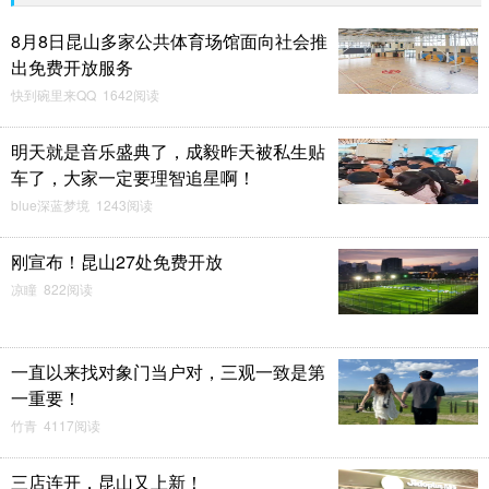
8月8日昆山多家公共体育场馆面向社会推
出免费开放服务
快到碗里来QQ 1642阅读
明天就是音乐盛典了，成毅昨天被私生贴
车了，大家一定要理智追星啊！
blue深蓝梦境 1243阅读
刚宣布！昆山27处免费开放
凉瞳 822阅读
一直以来找对象门当户对，三观一致是第
一重要！
竹青 4117阅读
三店连开，昆山又上新！