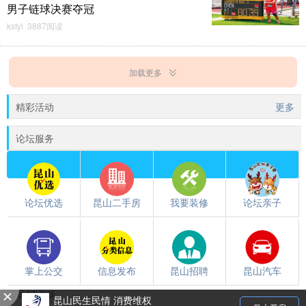
男子链球决赛夺冠
kstyl 3887阅读
加载更多
精彩活动
更多
论坛服务
论坛优选
昆山二手房
我要装修
论坛亲子
掌上公交
信息发布
昆山招聘
昆山汽车
触屏版
/
电脑版
都翻到这儿了，就下载个昆山论坛APP吧~~
昆山民生民情 消费维权