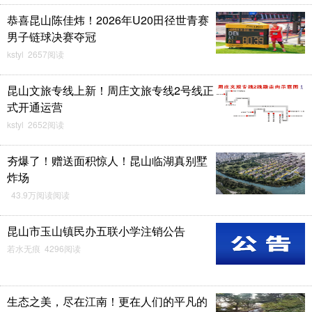
恭喜昆山陈佳炜！2026年U20田径世青赛
男子链球决赛夺冠
kstyl 2657阅读
昆山文旅专线上新！周庄文旅专线2号线正
式开通运营
kstyl 2652阅读
夯爆了！赠送面积惊人！昆山临湖真别墅
炸场
43.9万阅读阅读
昆山市玉山镇民办五联小学注销公告
若水无痕 4296阅读
生态之美，尽在江南！更在人们的平凡的