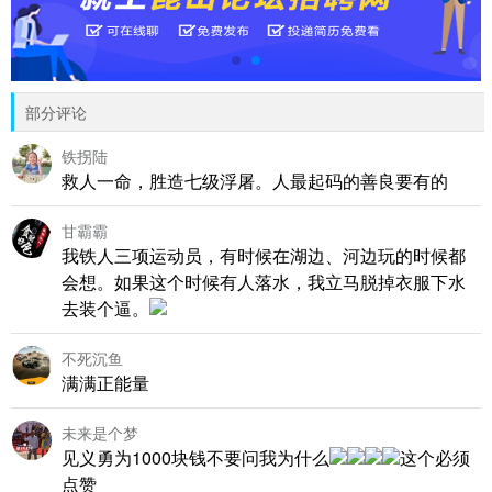
部分评论
铁拐陆
救人一命，胜造七级浮屠。人最起码的善良要有的
甘霸霸
我铁人三项运动员，有时候在湖边、河边玩的时候都
会想。如果这个时候有人落水，我立马脱掉衣服下水
去装个逼。
不死沉鱼
满满正能量
未来是个梦
见义勇为1000块钱不要问我为什么
这个必须
点赞