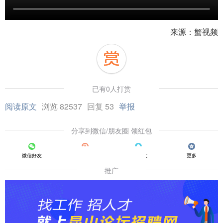
来源：蟹视频
已有0人打赏
阅读原文
浏览 82537
回复 53
举报
分享到微信/朋友圈 领红包
微信好友
朋友圈
QQ好友
更多
推广