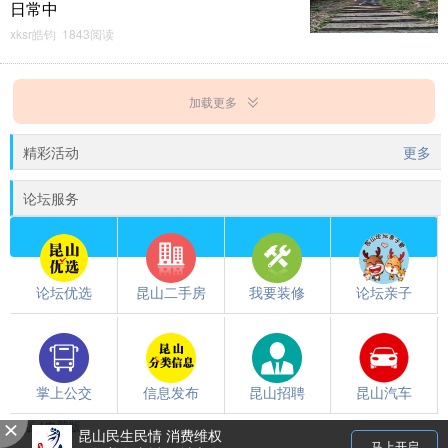
日常中
xksr皓钧 1843阅读
加载更多
精彩活动
更多
论坛服务
论坛优选
昆山二手房
我要装修
论坛亲子
掌上公交
信息发布
昆山招聘
昆山汽车
触屏版
/
电脑版
都翻到这儿了，就下载个昆山论坛APP吧~~
昆山民生民情 消费维权
马上开启