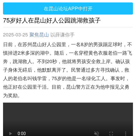
在昆山论坛APP中打开
75岁好人在昆山好人公园跳湖救孩子
2025-03-25
聚焦昆山
以薛谦你手
日前，在苏州昆山好人公园里，一名8岁的男孩踢足球时，不
慎掉进2米多深的湖中。随后，一名穿橙黄色衣服老伯一路飞
奔，跳湖救人。不到20秒，他就将男孩安全救上岸。确认孩
子身体无碍后，他默默离开了。民警通过多方寻找确认，救
人的老伯名叫钱学雷，75岁的他是一名绿化工人。事发时，
他正好在公园里干活。目前，昆山警方正在为他申报见义勇
为奖励。