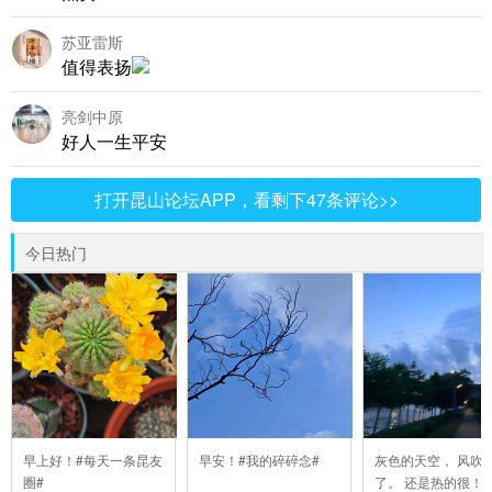
苏亚雷斯
值得表扬
亮剑中原
好人一生平安
打开昆山论坛APP，看剩下47条评论>>
今日热门
早上好！#每天一条昆友
早安！#我的碎碎念#
灰色的天空， 风吹
圈#
了。 还是热的很！