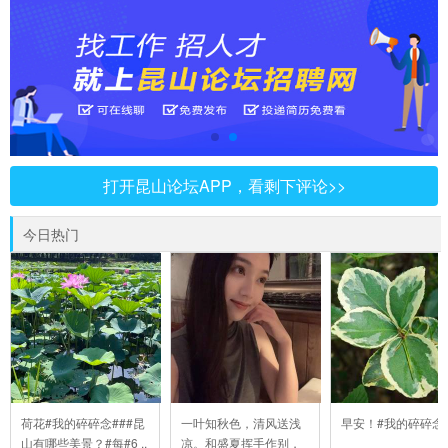
打开昆山论坛APP，看剩下评论>>
今日热门
荷花#我的碎碎念###昆
一叶知秋色，清风送浅
早安！#我的碎碎念
山有哪些美景？#每#6 ..
凉。和盛夏挥手作别，