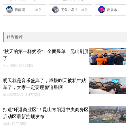
..
拆南墙
21
飞鱼儿岛主
21
夏晨东
精彩推荐
“秋天的第一杯奶茶”！全面爆单！昆山刷屏
了
小太阳啊 2652阅读
明天就是音乐盛典了，成毅昨天被私生贴
车了，大家一定要理智追星啊！
blue深蓝梦境 1.4万阅读
打造“环港商业区”！昆山青阳港中央商务区
启动区最新控规发布
凉瞳 1222阅读