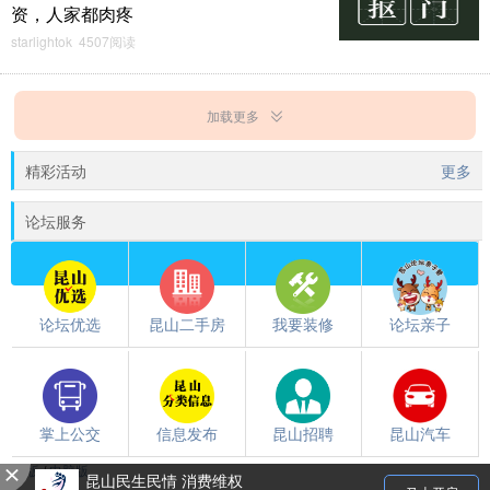
资，人家都肉疼
starlightok 4507阅读
加载更多
精彩活动
更多
论坛服务
论坛优选
昆山二手房
我要装修
论坛亲子
掌上公交
信息发布
昆山招聘
昆山汽车
触屏版
/
电脑版
都翻到这儿了，就下载个昆山论坛APP吧~~
昆山民生民情 消费维权