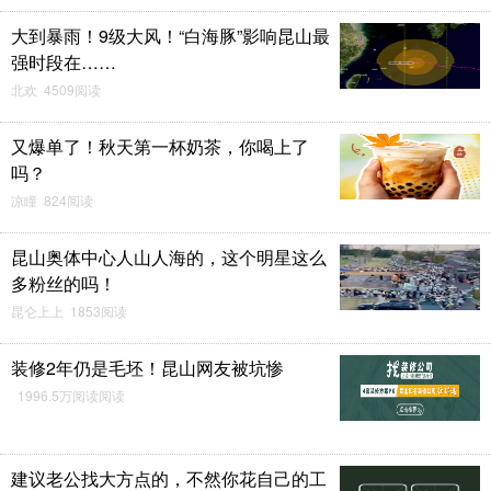
大到暴雨！9级大风！“白海豚”影响昆山最
强时段在……
北欢 4509阅读
又爆单了！秋天第一杯奶茶，你喝上了
吗？
凉瞳 824阅读
昆山奥体中心人山人海的，这个明星这么
多粉丝的吗！
昆仑上上 1853阅读
装修2年仍是毛坯！昆山网友被坑惨
1996.5万阅读阅读
建议老公找大方点的，不然你花自己的工