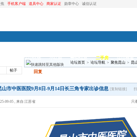
聚焦
手机客户端
道具中心
商家认证
勋章中心
诚信认证
装修
昆山优选
小红娘
分类信息
二手房
昆山视窗
论坛首页
>
论坛导航
>
聚焦昆山
>
昆
帖子
发帖
回复
昆山市中医医院9月8日-9月14日长三角专家出诊信息
[复制链接]
5-09-05
,
来自:江苏省
只