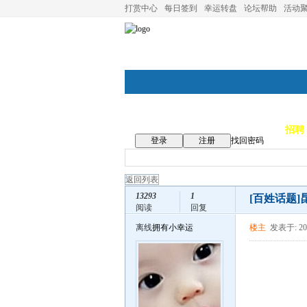
打赏中心
每日签到
幸运转盘
论坛帮助
活动
论坛首页
论坛导航
商家
招聘
登录
注册
找回密码
返回列表
13293
1
[百姓话题]
阅读
回复
离线
拥有小幸运
楼主
发表于: 202