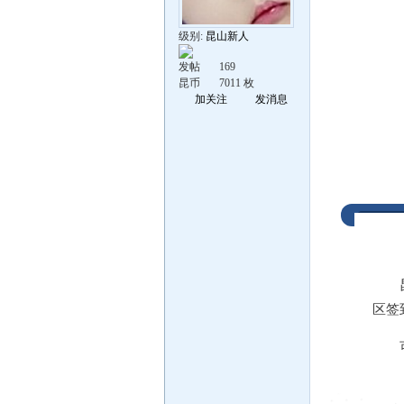
级别:
昆山新人
发帖
169
昆币
7011 枚
加关注
发消息
区签