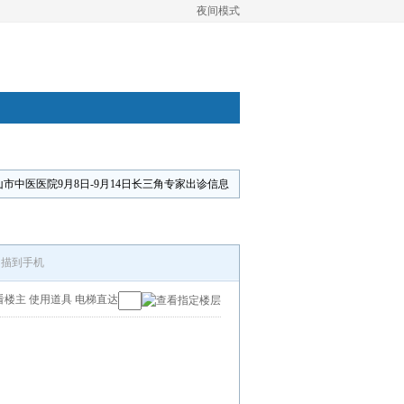
夜间模式
山市中医医院9月8日-9月14日长三角专家出诊信息
扫描到手机
看楼主
使用道具
电梯直达