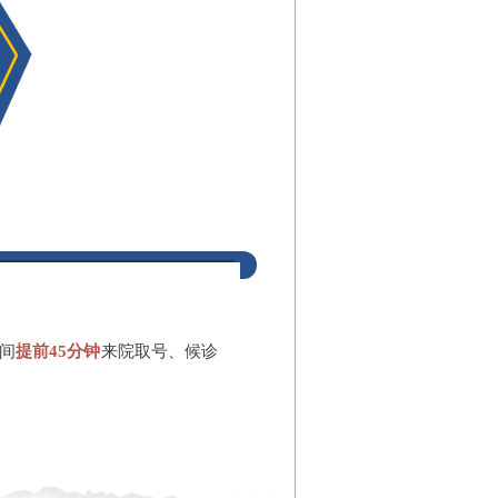
间
提前45分钟
来院取号、候诊