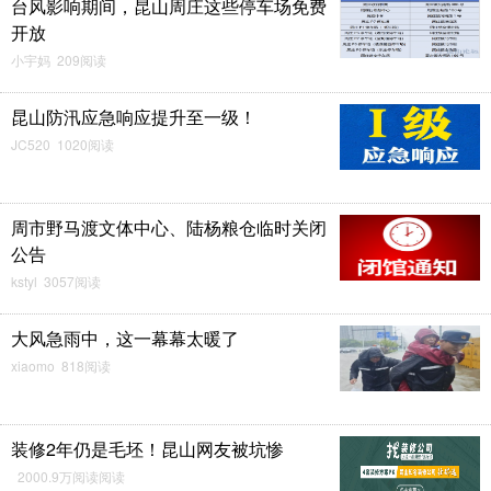
台风影响期间，昆山周庄这些停车场免费
开放
小宇妈 209阅读
昆山防汛应急响应提升至一级！
JC520 1020阅读
周市野马渡文体中心、陆杨粮仓临时关闭
公告
kstyl 3057阅读
大风急雨中，这一幕幕太暖了
xiaomo 818阅读
装修2年仍是毛坯！昆山网友被坑惨
2000.9万阅读阅读