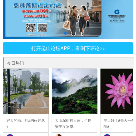
打开昆山论坛APP，看剩下评论>>
今日热门
好大的雨。#我的碎碎念
大山深处有人家，尘世
早上好！#每天一条
#
安宁度岁华。
圈#