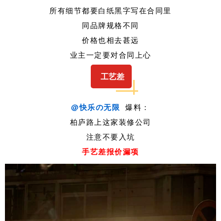
所有细节都要白纸黑字写在合同里
同品牌规格不同
价格也相去甚远
业主一定要对合同上心
工艺差
@快乐の无限
爆料：
柏庐路上这家装修公司
注意不要入坑
手艺差报价漏项