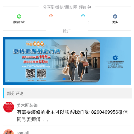
分享到微信/朋友圈 领红包
微信好友
朋友圈
QQ好友
更多
推广
部分评论
姜木匠装饰
有需要装修的业主可以联系我们哦18260469956微信
同号姜师傅，，
ksmall