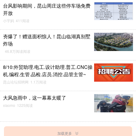
台风影响期间，昆山周庄这些停车场免费
开放
小宇妈 411阅读
夯爆了！赠送面积惊人！昆山临湖真别墅
炸场
46.8万阅读阅读
8/10:外贸助理.电工.设计助理.普工.CNC操
机.编程.生管.品检.店员.消控.品管主管~
昆山论坛招聘网 1.1万阅读
大风急雨中，这一幕幕太暖了
xiaomo 1225阅读
加载更多