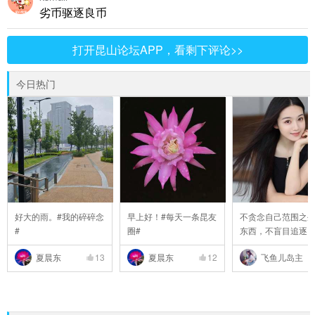
劣币驱逐良币
打开昆山论坛APP，看剩下评论>>
今日热门
好大的雨。#我的碎碎念
早上好！#每天一条昆友
不贪念自己范围之
#
圈#
东西，不盲目追逐
..
夏晨东
13
夏晨东
12
飞鱼儿岛主