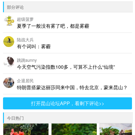
部分评论
超级菠萝
夏季了一般没有雾了吧，都是雾霾
陆战大兵
有个词叫：雾霾
跳跳sunny
今天空气污染指数100多，可算不上什么“仙境”
企退居民
特朗普搭蒙达丽莎同来中国，特去北京，蒙来昆山？
打开昆山论坛APP，看剩下评论>>
今日热门