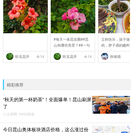
#每天一条昆友圈##昆
立秋快乐，孩子做
山有哪些美景？##一句
肉，胖子调的蘸料
..
..
听见花开
14
听见花开
14
拆南墙
精彩推荐
“秋天的第一杯奶茶”！全面爆单！昆山刷屏
了
小太阳啊 6956阅读
今日昆山奥体板块酒店价格，这么涨过份