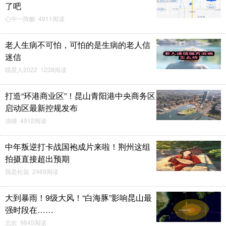
了吧
心中一阵酸 4911阅读
老人生病不可怕，可怕的是生病的老人信
迷信
喵星人2022 1238阅读
打造“环港商业区”！昆山青阳港中央商务区
启动区最新控规发布
凉瞳 4912阅读
中年叛逆打卡战国袍成片来啦！荆州这组
拍摄直接超出预期
我是松鼠 2469阅读
大到暴雨！9级大风！“白海豚”影响昆山最
强时段在……
北欢 9845阅读