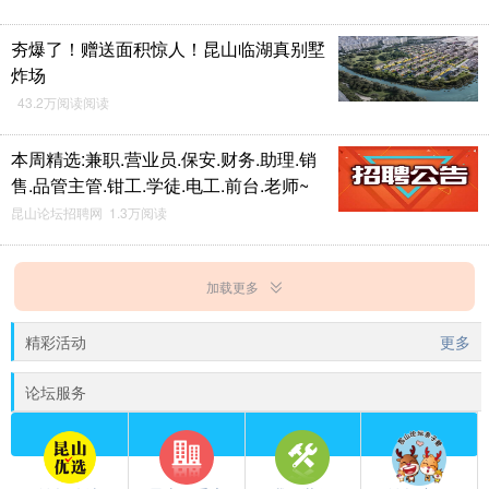
夯爆了！赠送面积惊人！昆山临湖真别墅
炸场
43.2万阅读阅读
本周精选:兼职.营业员.保安.财务.助理.销
售.品管主管.钳工.学徒.电工.前台.老师~
昆山论坛招聘网 1.3万阅读
加载更多
精彩活动
更多
论坛服务