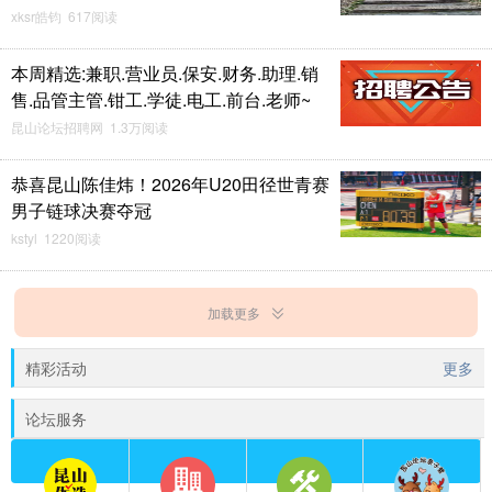
xksr皓钧 617阅读
本周精选:兼职.营业员.保安.财务.助理.销
售.品管主管.钳工.学徒.电工.前台.老师~
昆山论坛招聘网 1.3万阅读
恭喜昆山陈佳炜！2026年U20田径世青赛
男子链球决赛夺冠
kstyl 1220阅读
加载更多
精彩活动
更多
论坛服务