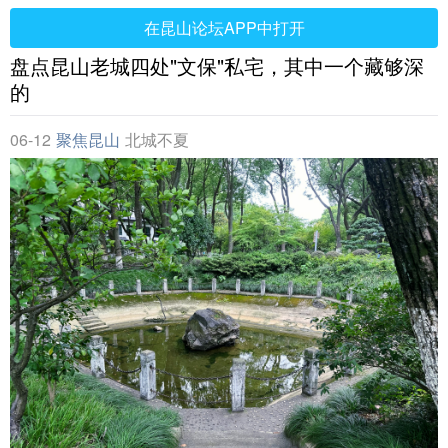
在昆山论坛APP中打开
盘点昆山老城四处"文保"私宅，其中一个藏够深
的
06-12
聚焦昆山
北城不夏