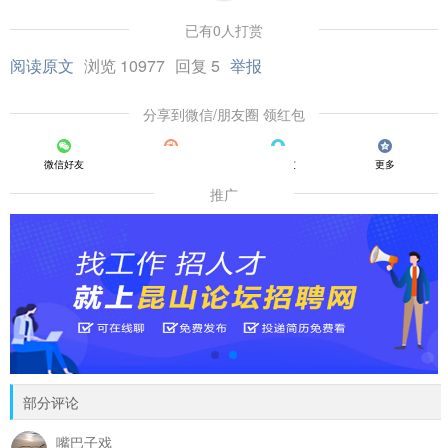
已有0人打赏
阅读原文
浏览 10977
回复 5
举报
分享到微信/朋友圈 领红包
微信好友
朋友圈
QQ好友
更多
推广
部分评论
嘴巴子戏