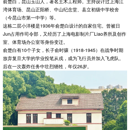
俞楚白，昆山玉山人，著名土木工程师。主持设计过上海江
湾体育场、昆山正阳桥、中山纪念堂、县立初级中学校舍
（今昆山市第一中学）等。
这栋二层小洋楼是1936年俞楚白设计的自家住宅。曾被日
Jun占用作司令部，又经历了上海电影制片厂Liao养所及创作
室、体育场办公室等身份变迁。
俞楚白有10个子女，长子俞时骧（1918-1945）在战争时期
放弃复旦大学的学业投笔从戎，成为飞行员并加入飞虎队。
后在一次轰炸任务中壮烈牺牲，年仅26岁。