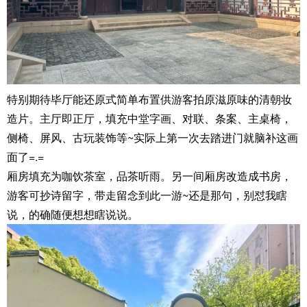
特别期待毕厅能还原式简单布置供游客拍原滋原味的清朝妆
造片。主厅即正厅，填充中堂字画、对联、条案、主桌椅，
侧椅、屏风、古玩装饰等~实际上第一次去踏进门就脑补这画
面了=.=
厢房填充为咖饮茶室，品茶听雨。另一间厢房改造成书房，
游客可抄诗留字，带走留念到此一游~还是那句，别怼我瞎
说，的确随便想想瞎说说。