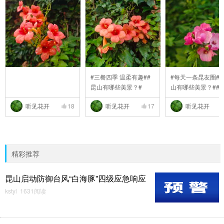
#三餐四季 温柔有趣##
#每天一条昆友圈##
昆山有哪些美景？#
山有哪些美景？##
..
听见花开
18
听见花开
17
听见花开
精彩推荐
昆山启动防御台风“白海豚”四级应急响应
kstyl 1631阅读