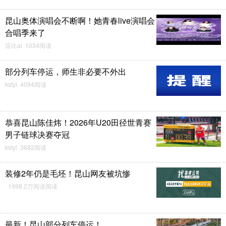
昆山奥体演唱会不断啊！她青春live演唱会
合唱季来了
逗比ai 1034阅读
部分列车停运，师生非必要不外出
kstyl 4094阅读
恭喜昆山陈佳炜！2026年U20田径世青赛
男子链球决赛夺冠
kstyl 3682阅读
装修2年仍是毛坯！昆山网友被坑惨
1998.2万阅读阅读
最新！昆山部分列车停运！