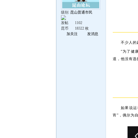
级别:
昆山普通市民
发帖
1102
昆币
18322 枚
加关注
发消息
不少人的
“为了健
道，他没有选
如果说运
宵”，偶尔为