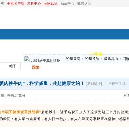
聚焦
手机客户端
道具中心
商家认证
勋章中心
诚信认证
装修
昆山优选
小红娘
分类信息
二手房
昆山视窗
论坛首页
>
论坛导航
>
聚焦昆山
>
“
帖子
发帖
回复
“赘肉换牛肉”，科学减重，共赴健康之约！
[复制链接]
扫描到手机
-08
,
来自:江苏省
只
山市职工健康减重挑战赛”
启
动以来，近千名职工加入了这场为期三个月的健康之
的瞬间：有人晒出健康餐，有人打卡跑步，有人在深夜分享那些在坚持中感悟