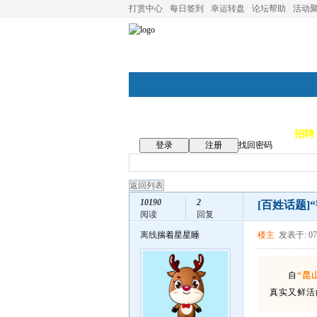
打赏中心
每日签到
幸运转盘
论坛帮助
活动
论坛首页
论坛导航
商家
招聘
登录
注册
找回密码
返回列表
10190
2
[百姓话题]
阅读
回复
离线
揣着星星睡
楼主
发表于: 07
自
“昆
真实又鲜活