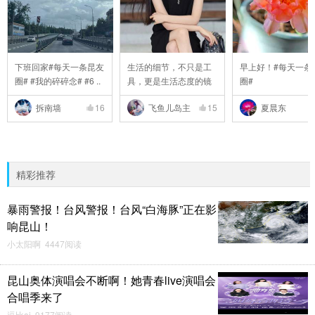
下班回家#每天一条昆友
生活的细节，不只是工
早上好！#每天一条
圈# #我的碎碎念# #6 ..
具，更是生活态度的镜
圈#
..
拆南墙
16
飞鱼儿岛主
15
夏晨东
精彩推荐
暴雨警报！台风警报！台风“白海豚”正在影
响昆山！
小太阳啊 4447阅读
昆山奥体演唱会不断啊！她青春live演唱会
合唱季来了
逗比ai 9177阅读