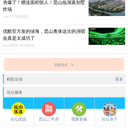
夯爆了！赠送面积惊人！昆山临湖真别墅
炸场
44.6万阅读阅读
优酷官方发的绿海，昆山奥体这次的演唱
会真是太成功了
smile危笑 6492阅读
加载更多
精彩活动
更多
论坛服务
论坛优选
昆山二手房
我要装修
论坛亲子