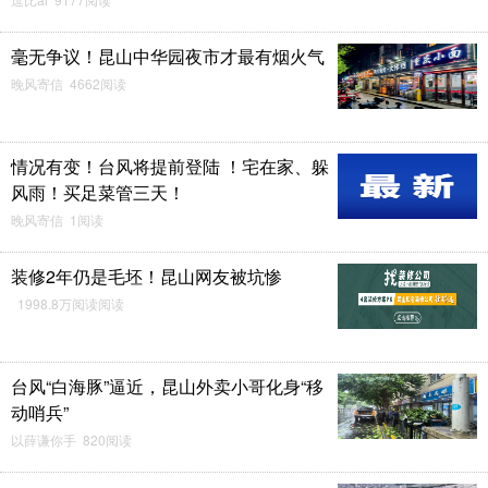
毫无争议！昆山中华园夜市才最有烟火气
晚风寄信 4662阅读
情况有变！台风将提前登陆 ！宅在家、躲
风雨！买足菜管三天！
晚风寄信 1阅读
装修2年仍是毛坯！昆山网友被坑惨
1998.8万阅读阅读
台风“白海豚”逼近，昆山外卖小哥化身“移
动哨兵”
以薛谦你手 820阅读