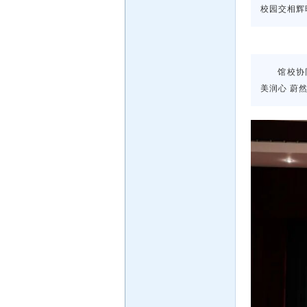
校园交相辉
馆校协
美润心 蔚