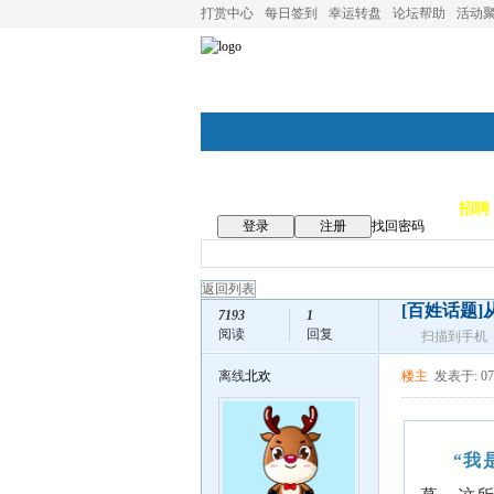
打赏中心
每日签到
幸运转盘
论坛帮助
活动
论坛首页
论坛导航
商家
招聘
登录
注册
找回密码
返回列表
[百姓话题]
7193
1
阅读
回复
扫描到手机
离线
北欢
楼主
发表于: 07
“我