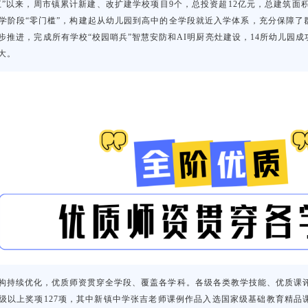
五”以来，周市镇累计新建、改扩建学校项目9个，总投资超12亿元，总建筑面积
学阶段“零门槛”，构建起从幼儿园到高中的全学段就近入学体系，充分保障了
步推进，完成所有学校“校园哨兵”智慧安防和AI明厨亮灶建设，14所幼儿园成
大。
构持续优化，优质师资贯穿全学段、覆盖各学科。各级各类教学技能、优质课评
级以上奖项127项，其中新镇中学张吉老师课例作品入选国家级基础教育精品