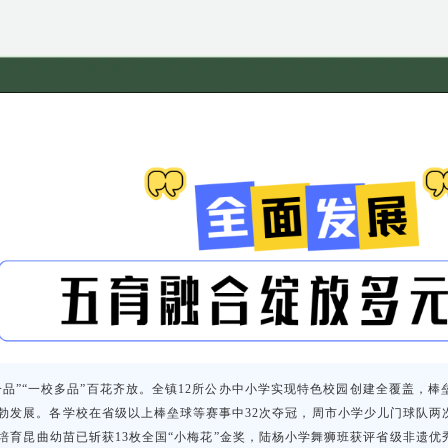
一品”“一校多品”百花齐放。全镇12所公办中小学实现特色校园创建全覆盖，
勃发展。各学校在省级以上棒垒球等赛事中32次夺冠，周市小学少儿门球队两
培育昆曲幼苗已斩获13枚全国“小梅花”金奖，陆杨小学舞狮班获评省级非遗