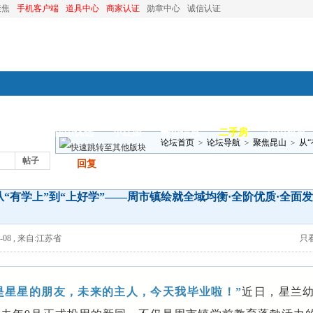
聚焦
手机客户端
道具中心
商家认证
勋章中心
诚信认证
装修
昆山优选
小红娘
分类信息
二手房
昆山视窗
论坛首页
>
论坛导航
>
聚焦昆山
>
从
帖子
发帖
回复
优质·全 ..
从“有学上”到“上好学”——周市镇绘就全域均衡·全阶优质·全面
-08
,
来自:江苏省
只
是星星的朋友，未来的主人，今天我毕业啦！”
近日，星兰