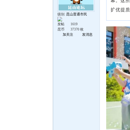
幕。这
扩优提
级别:
昆山普通市民
发帖
1619
昆币
37370 枚
加关注
发消息