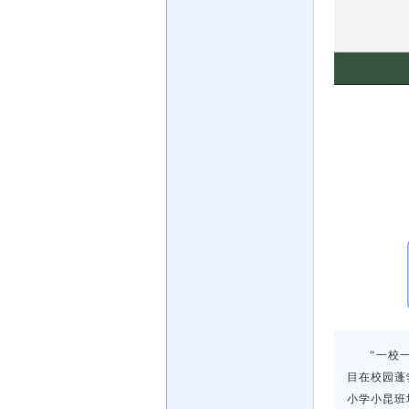
“一校
目在校园蓬
小学小昆班