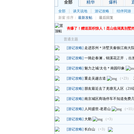
全部
精华
爆料
全部
谈天说地
游记攻略
结伴同游
新窗
排序：
最新发帖
|
最后回复
夯爆了！赠送面积惊人！昆山临湖真别墅
普通主题
[游记攻略]
走进苏州＊浒墅关秦馀江南大
[游记攻略]
一骑赴春澜，锦溪花正开 ，出
[游记攻略]
魅力之城/太仓＊南园印象
[游记攻略]
重走吴越古道
（+23）
[游记攻略]
朋友最近去了羌塘无人区（216
[游记攻略]
南京城区商场停车不知道免费
[游记攻略]
人间盛世-老君山
（+11
[游记攻略]
大鹅
（+3）
[游记攻略]
长白山
（+3）