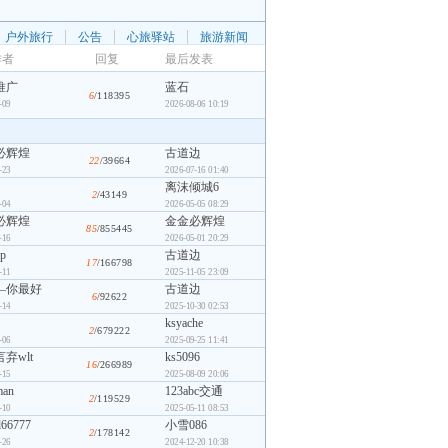
户外旅行
公告
心旅驿站
旅游新闻
作者
回复
最后发表
推广
蓝石
6
/118395
-09
2026-08-06 10:19
必辉煌
古道边
22
/39664
-23
2026-07-16 01:40
离沫倾城6
2
/43149
-04
2026-05-05 08:29
必辉煌
金金必辉煌
85
/855445
-16
2026-05-01 20:29
gp
古道边
17
/166798
-11
2025-11-05 23:09
—你最好
古道边
6
/92622
-14
2025-10-30 02:53
ksyache
2
/679222
-06
2025-09-25 11:41
弃wlt
ks5096
16
/266989
-15
2025-08-09 20:06
man
123abc交通
2
/119529
-10
2025-05-11 08:53
al66777
小雪086
2
/178142
-26
2024-12-20 10:38