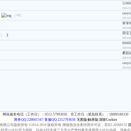
52466
2024-12
caoyu
。
（+8）
2024-02
笨笨
2024-08
萌宝宝
1）
2
2024-04
6666
2024-04
蘑菇
2024-04
caoyu
2024-02
网络服务电话（工作日）：0512-57993030、非工作日（紧急联系）：18888186330
商务QQ:228661547
|
客服QQ:2212793658
|
无图版
|
触屏版
|
清除Cookies
公司版权所有 ©2014-2019 版权所有 增值电信业务经营许可证：苏B2-20200152
苏
未经昆山论坛官方授权，任何APP及第三方平台严禁转载及使用昆山论坛内容，违者必