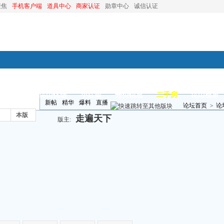
聚焦
手机客户端
道具中心
商家认证
勋章中心
诚信认证
装修
昆山优选
小红娘
分类信息
二手房
昆山视窗
新帖
精华
爆料
直播
论坛首页
>
论
本版
走遍天下
版主: