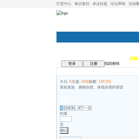
打赏中心
每日签到
幸运转盘
论坛帮助
活动
论坛首页
论坛导航
商家
招聘
登录
注册
找回密码
今日:
0
|
主题:
1858
|
帖数:
1287201
喜欢旅游、拥抱自然、体现自我的请进
发帖
1
2
3
4
5
6
...8
下一页
到第
页
确认