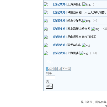
[游记攻略]
上海海昌行
（+3）
[游记攻略]
城隍庙白相，人山人海钆闹莽
[游记攻略]
鳄鱼谷游玩
（+2）
[游记攻略]
游上海辰山植物园
（+2
[游记攻略]
昆山哪里有青梅可以采
[游记攻略]
雨天&咖啡
[游记攻略]
上海漫步
（+13）
发帖
1
2
3
4
5
6
...8
下一页
到第
页
确认
昆山阿拉丁网络传媒有限