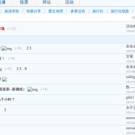
直播
投票
辩论
活动
旅游求助
转载分享
图文地理
参赛活动
旅行社
旅行社线路
活动
炸场
（+12）
2026-07
金金
院
（+8）
2
3
2026-05
甘菊
发！
（+6）
2026-05
金金
（+9）
2
3
..
9
2024-06
tailift
2
2024-12
数—
国道新--新藏线）
（+4）
2025-07
gikk1
几个小时？
2024-07
永不言
）
2
2024-11
autor
2025-05
etern
2024-11