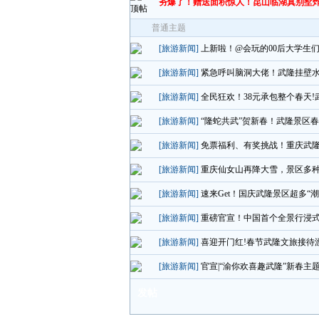
夯爆了！赠送面积惊人！昆山临湖真别墅
普通主题
[旅游新闻]
上新啦！@会玩的00后大学生们
[旅游新闻]
紧急呼叫脑洞大佬！武隆挂壁水
[旅游新闻]
全民狂欢！38元承包整个春天!武
[旅游新闻]
“隆蛇共武”贺新春！武隆景区
[旅游新闻]
免票福利、有奖挑战！重庆武
[旅游新闻]
重庆仙女山再降大雪，景区多
[旅游新闻]
速来Get！国庆武隆景区超多“
[旅游新闻]
重磅官宣！中国首个全景行浸式
[旅游新闻]
喜迎开门红!春节武隆文旅接待游
[旅游新闻]
官宣|“渝你欢喜趣武隆”新春主
发帖