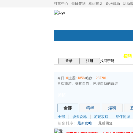
打赏中心
每日签到
幸运转盘
论坛帮助
活动
论坛首页
论坛导航
商家
招聘
登录
注册
找回密码
今日:
0
|
主题:
1858
|
帖数:
1287201
喜欢旅游、拥抱自然、体现自我的请进
发帖
全部
精华
爆料
全部
谈天说地
游记攻略
结伴同游
新窗
排序：
最新发帖
|
最后回复