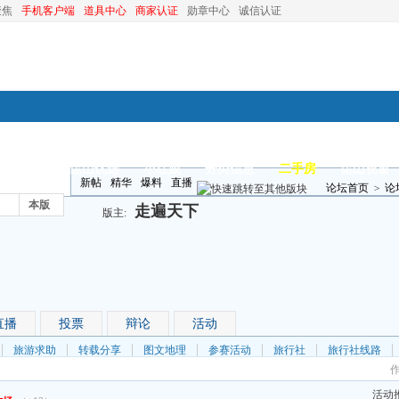
聚焦
手机客户端
道具中心
商家认证
勋章中心
诚信认证
装修
昆山优选
小红娘
分类信息
二手房
昆山视窗
新帖
精华
爆料
直播
论坛首页
>
论
本版
走遍天下
版主:
直播
投票
辩论
活动
旅游求助
转载分享
图文地理
参赛活动
旅行社
旅行社线路
活动