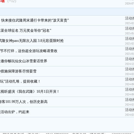
炸场
（+12）
2026-07
活动
 快来接住武隆周末通行卡带来的“泼天富贵”
2025-02
活动
渠全球征名 万元奖金等你“冠名”
2025-05
活动
隆女神pass无限次入园 3.8元彩蛋限时抢
2025-02
活动
春节不打烊，这份超全游玩攻略请查收
2025-01
活动
隆邀你畅玩仙女山冰雪童话世界
2024-12
活动
种措施保障游客尽情耍雪
2024-02
活动
潮玩”活动扎堆，提前收藏！
2024-09
活动
视听盛演《我在武隆》10月1日开演！
2024-09
活动
客101.99万人次，创历史新高
2024-02
活动
题活动出炉，约起来
2024-02