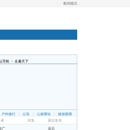
夜间模式
坛导航
>
走遍天下
户外旅行
公告
心旅驿站
旅游新闻
作者
回复
最后发表
推广
蓝石