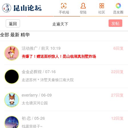
手机端
登陆
社区
昆友圈
发帖
返回
走遍天下
全部
最新
精华
活动推广 / 前天 10:19
6回复
夯爆了！赠送面积惊人！昆山临湖真别墅炸场
金金必辉煌 / 07-16
22回复
走进苏州＊浒墅关秦馀江南大院
everlarry / 06-09
27回复
太仓塘滨河公园
初·恋 / 05-26
12回复
找露营搭子~