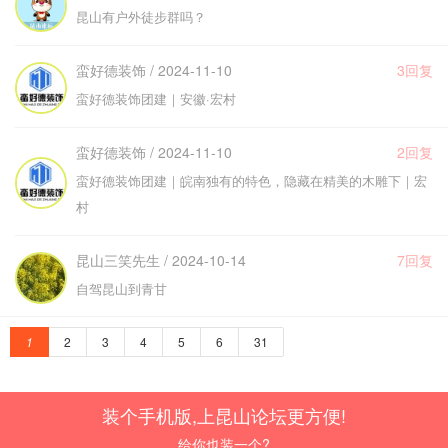
昆山有户外徒步群吗？
蛮好德装饰 / 2024-11-10
3回复
蛮好德装饰团建｜安徽·宏村
蛮好德装饰 / 2024-11-10
2回复
蛮好德装饰团建｜皖南独有的特色，隐藏在精美的木雕下｜宏
村
昆山三笑先生 / 2024-10-14
7回复
自驾昆山到青甘
1
2
3
4
5
6
31
装个手机版,上昆山论坛更方便!
给你也装一个?