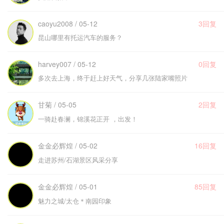
caoyu2008 / 05-12
3回复
昆山哪里有托运汽车的服务？
harvey007 / 05-12
0回复
多次去上海，终于赶上好天气，分享几张陆家嘴照片
甘菊 / 05-05
2回复
一骑赴春澜，锦溪花正开 ，出发！
金金必辉煌 / 05-02
16回复
走进苏州/石湖景区风采分享
金金必辉煌 / 05-01
85回复
魅力之城/太仓＊南园印象