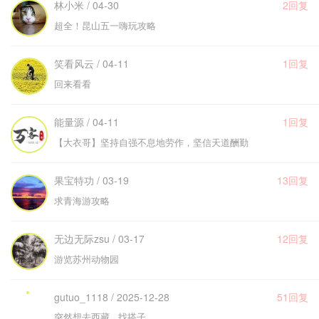
林小米 / 04-30
2回复
超全！昆山五一嗨玩攻略
笑看风云 / 04-11
1回复
回来看看
能量源 / 04-11
1回复
【大衣哥】坚持自强不息地劳作，坚信天道酬勤
果宝特功 / 03-19
13回复
求青海游攻略
无边无际zsu / 03-17
12回复
游览苏州动物园
gutuo_1118 / 2025-12-28
51回复
突然想去西藏 找搭子