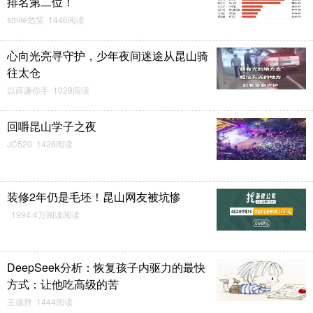
排名第二位！
smile危笑 1446阅读
心向光亮寻守护，少年夜间迷途从昆山骑
往太仓
以薛谦你手 1029阅读
回嚼昆山学子之夜
JC520 1426阅读
装修2年仍是毛坯！昆山网友被坑惨
1994.4万阅读阅读
DeepSeek分析：恢复孩子内驱力的最快
方式：让他吃高级的苦
王德胖 1444阅读