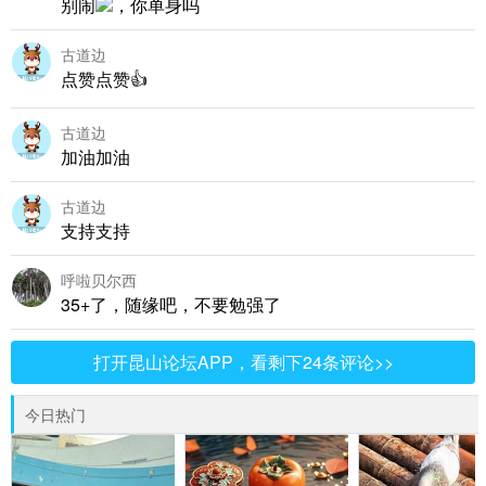
别闹
，你单身吗
古道边
点赞点赞👍
古道边
加油加油
古道边
支持支持
呼啦贝尔西
35+了，随缘吧，不要勉强了
打开昆山论坛APP，看剩下24条评论>>
今日热门