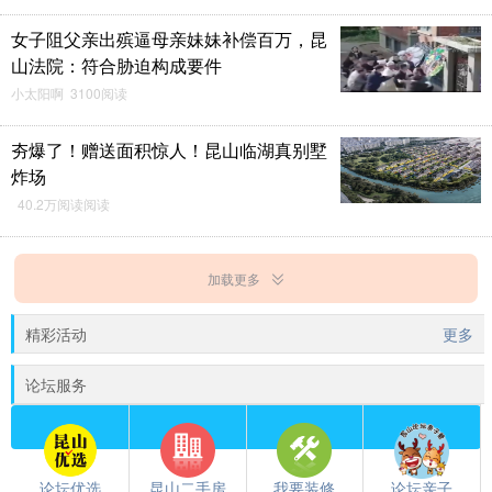
女子阻父亲出殡逼母亲妹妹补偿百万，昆
山法院：符合胁迫构成要件
小太阳啊 3100阅读
夯爆了！赠送面积惊人！昆山临湖真别墅
炸场
40.2万阅读阅读
加载更多
精彩活动
更多
论坛服务
论坛优选
昆山二手房
我要装修
论坛亲子