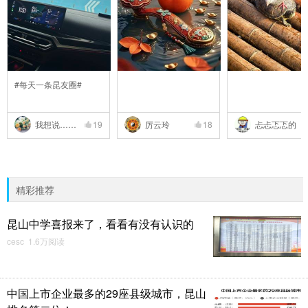
#每天一条昆友圈#
我想说……
19
厉云玲
18
忐忐忑忑的
精彩推荐
昆山中学喜报来了，看看有没有认识的
cesc 1.6万阅读
中国上市企业最多的29座县级城市，昆山