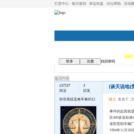
打赏中心
每日签到
幸运转盘
论坛帮助
活动
论坛首页
论坛导航
商家
招聘
登录
注册
找回密码
返回列表
137727
3
[谈天说地]
阅读
回复
帅哥离线
无奇不有0512
楼主
发表于: 202
事件的起因就是
区400多亩松
道部贵阳车辆厂
1994年11