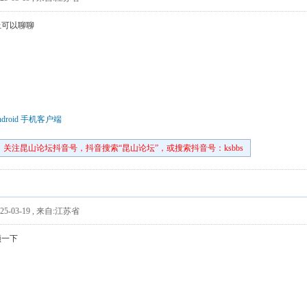
上可以聊聊
droid 手机客户端
关注昆山论坛抖音号，抖音搜索“昆山论坛”，或搜索抖音号：ksbbs
5-03-19
,
来自:江苏省
顶一下