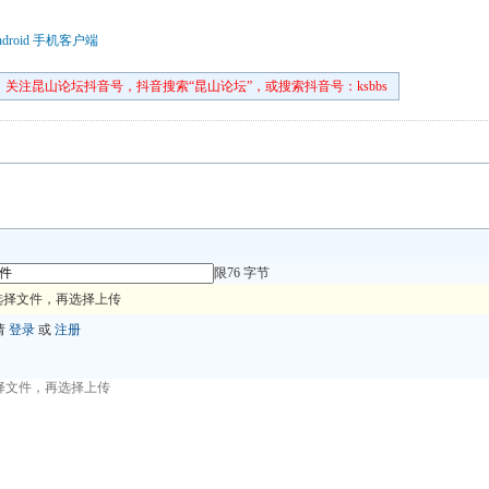
droid 手机客户端
关注昆山论坛抖音号，抖音搜索“昆山论坛”，或搜索抖音号：ksbbs
限76 字节
选择文件，再选择上传
请
登录
或
注册