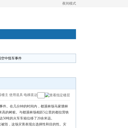
夜间模式
阳空中怪车事件
看楼主
使用道具
电梯直达
车的事件。在几分钟的时间内，都溪林场马家塘林
至4米高的树桩。与都溪林场相距5公里的都拉营铁
50吨的火车车箱位移了20余米远。
马尾松被毁，这场灾害表现出选择性和目的性。灾