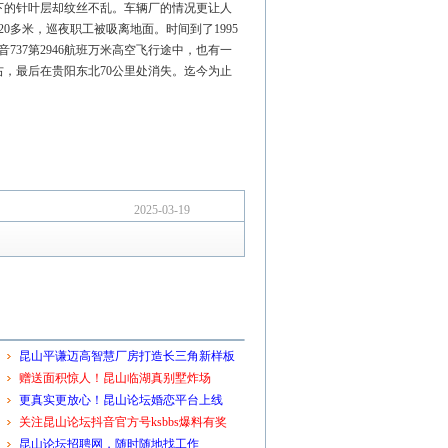
下的针叶层却纹丝不乱。车辆厂的情况更让人
0多米，巡夜职工被吸离地面。时间到了1995
37第2946航班万米高空飞行途中，也有一
，最后在贵阳东北70公里处消失。迄今为止
2025-03-19
昆山平谦迈高智慧厂房打造长三角新样板
赠送面积惊人！昆山临湖真别墅炸场
更真实更放心！昆山论坛婚恋平台上线
关注昆山论坛抖音官方号ksbbs爆料有奖
昆山论坛招聘网，随时随地找工作