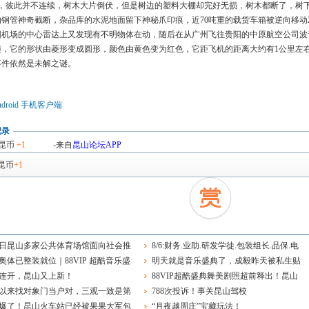
域，彼此并不连续，树木大片倒伏，但是树边的塑料大棚却完好无损，树木都断了，树
钢管神奇截断，杂品库的水泥地面留下神秘爪印痕，近70吨重的载货车箱被逆向移动2
阳机场的中心雷达上又发现有不明物体在动，随后在从广州飞往贵阳的中原航空公司波音7
随，它的形状由菱形变成圆形，颜色由黄色变为红色，它距飞机的距离大约有1公里左右
事件依然是未解之谜。
droid 手机客户端
记录
昆币
+1
-来自
昆山论坛APP
昆币
+1
8日昆山多家公共体育场馆面向社会推
8/6:财务.业助.研发学徒.包装组长.品保.电
开放服务
奥体已整装就位｜88VIP 超酷音乐盛
工.保安.消控.业务.店员.物业维修.保洁
明天就是音乐盛典了，成毅昨天被私生贴
开唱
连开，昆山又上新！
车了，大家一定要理智追星啊！
88VIP超酷盛典舞美剧照超前释出！昆山
以来找对象门当户对，三观一致是第
奥体中心，期待与你现场相见
788次投诉！事关昆山驾校
！
爆了！昆山火车站已经被果果大军包
“月夜越周庄”宝藏玩法！