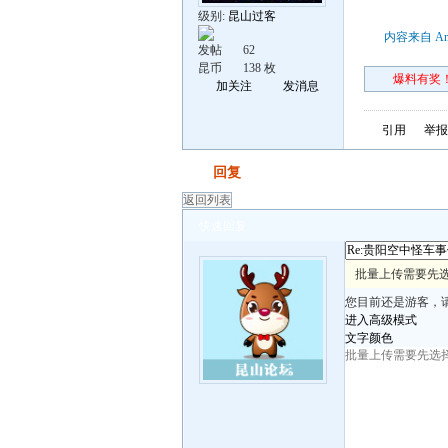
级别:
昆山过客
内容来自 An
发帖
62
昆币
138 枚
爆料有奖！
加关注
发消息
引用
举报
发帖
回复
返回列表
快速回复
批量上传需要先
您目前还是游客，
进入高级模式
文字颜色