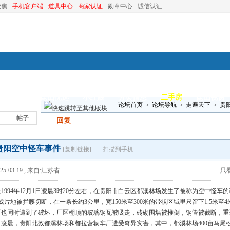
聚焦
手机客户端
道具中心
商家认证
勋章中心
诚信认证
装修
昆山优选
小红娘
分类信息
二手房
昆山视窗
论坛首页
>
论坛导航
>
走遍天下
>
贵
帖子
发帖
回复
贵阳空中怪车事件
[复制链接]
扫描到手机
5-03-19
,
来自:江苏省
只
1994年12月1日凌晨3时20分左右，在贵阳市白云区都溪林场发生了被称为空中怪
林成片地被拦腰切断，在一条长约3公里，宽150米至300米的带状区域里只留下1.5米
也同时遭到了破坏，厂区棚顶的玻璃钢瓦被吸走，砖砌围墙被推倒，钢管被截断，重达
月30日凌晨，贵阳北效都溪林场和都拉营辆车厂遭受奇异灾害，其中，都溪林场400亩