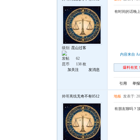
有时间的话晚
级别:
昆山过客
内容来自 An
发帖
62
昆币
138 枚
爆料有奖！
加关注
发消息
引用
举报
帅哥离线
无奇不有0512
地板
发表于: 202
有朋友聊吗？