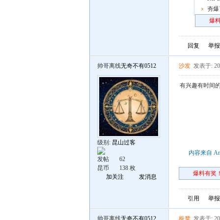
围了
夯爆
炸场
爆料
回复
举报
帅哥离线
无奇不有0512
沙发
发表于: 202
有兴趣有时间
级别:
昆山过客
内容来自 An
发帖
62
昆币
138 枚
爆料有奖！
加关注
发消息
引用
举报
帅哥离线
无奇不有0512
板凳
发表于: 202