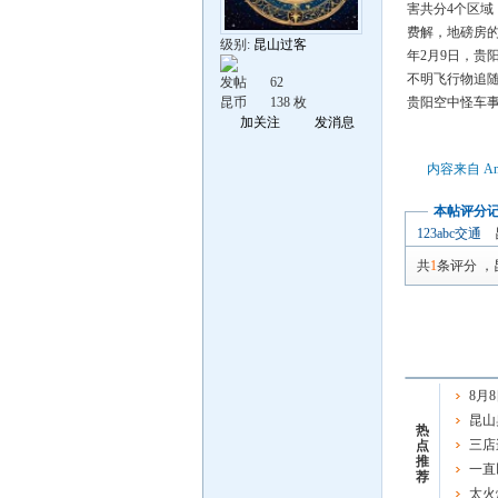
害共分4个区
费解，地磅房的
级别:
昆山过客
年2月9日，贵
不明飞行物追
发帖
62
昆币
138 枚
贵阳空中怪车
加关注
发消息
内容来自 An
本帖评分
123abc交通
共
1
条评分
，
8月
出免费
昆山
热
典即将
三店
点
推
一直
荐
一重要
太火