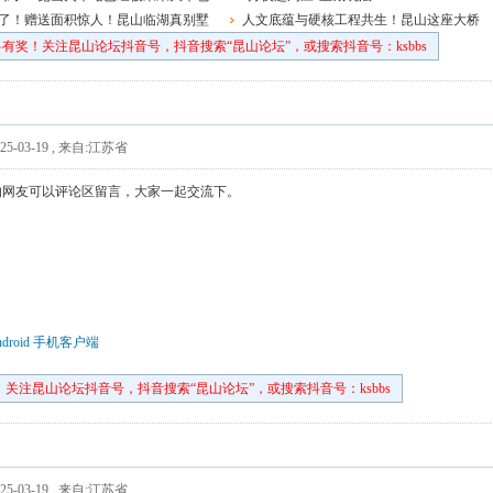
了！赠送面积惊人！昆山临湖真别墅
人文底蕴与硬核工程共生！昆山这座大桥
像绽放的并蒂莲
有奖！关注昆山论坛抖音号，抖音搜索“昆山论坛”，或搜索抖音号：ksbbs
5-03-19
,
来自:江苏省
的网友可以评论区留言，大家一起交流下。
droid 手机客户端
关注昆山论坛抖音号，抖音搜索“昆山论坛”，或搜索抖音号：ksbbs
5-03-19
,
来自:江苏省