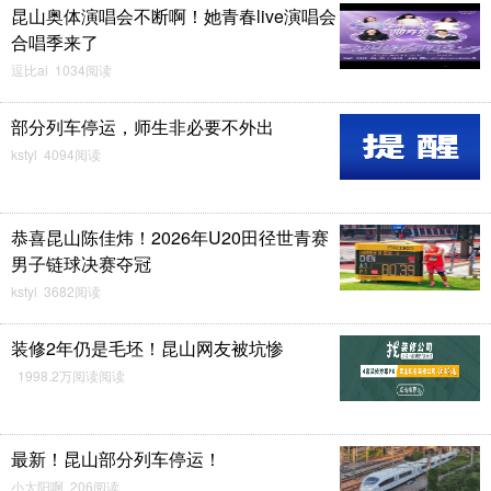
昆山奥体演唱会不断啊！她青春live演唱会
合唱季来了
逗比ai 1034阅读
部分列车停运，师生非必要不外出
kstyl 4094阅读
恭喜昆山陈佳炜！2026年U20田径世青赛
男子链球决赛夺冠
kstyl 3682阅读
装修2年仍是毛坯！昆山网友被坑惨
1998.2万阅读阅读
最新！昆山部分列车停运！
小太阳啊 206阅读